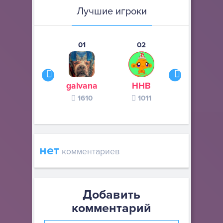
Лучшие игроки
01
02
03
galvana
ННВ
s245s
1610
1011
370
нет
комментариев
Добавить
комментарий