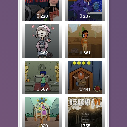
228
237
462
361
563
441
329
755