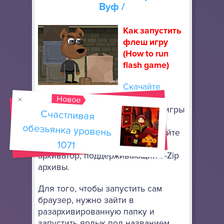
Вуф
/
Как запустить
флеш игру
(How to run
flash game)
Скачайте
портативный браузер Mozilla
Новое
Firefox
, чтобы запускать флеш игры
Счастливая
обезьянка уровень
онлайн. Он не требует особой
установки: просто разархивируйте
1071
его в любое место, используя
архиватор, поддерживающий 7-Zip
архивы.
Для того, чтобы запустить сам
браузер, нужно зайти в
разархивированную папку и
запустить ярлык под названием