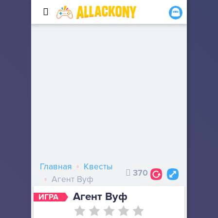
Главная
Квесты
370
Агент Вуф
Агент Вуф
ИГРА