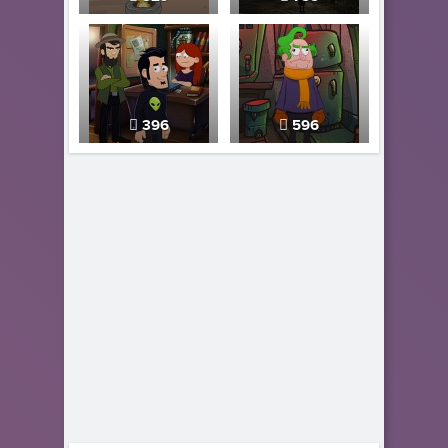
396
596