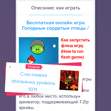
Описание: как играть
Бесплатная онлайн игра
Голодные сердитые птицы
/
Как запустить
флеш игру
(How to run
flash game)
Новое
Скачайте
портативный браузер Mozilla
Счастливая
обезьянка уровень
Firefox
, чтобы запускать флеш игры
онлайн. Он не требует особой
1071
установки: просто разархивируйте
его в любое место, используя
архиватор, поддерживающий 7-Zip
архивы.