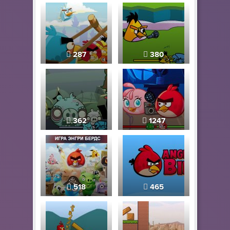
287
380
362
1247
518
465