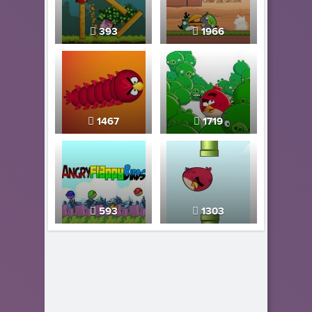
393
1966
1467
1719
593
1303