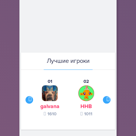
Лучшие игроки
01
02
03
galvana
ННВ
s245s
1610
1011
370