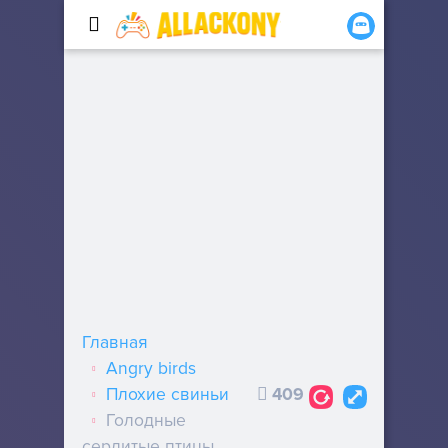
Главная
Angry birds
Плохие свиньи
409
Голодные
сердитые птицы