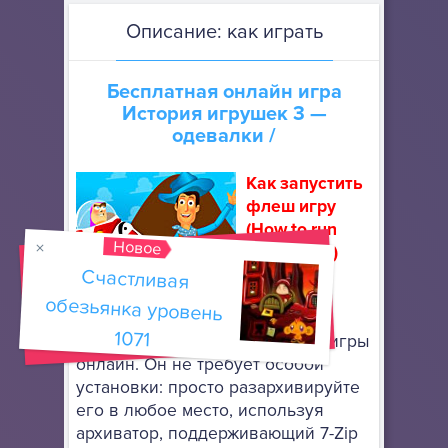
Описание: как играть
Бесплатная онлайн игра
История игрушек 3 —
одевалки
/
Как запустить
флеш игру
(How to run
Новое
flash game)
Счастливая
обезьянка уровень
Скачайте
портативный браузер Mozilla
1071
Firefox
, чтобы запускать флеш игры
онлайн. Он не требует особой
установки: просто разархивируйте
его в любое место, используя
архиватор, поддерживающий 7-Zip