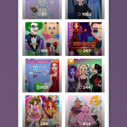
97
1002
169
267
303
244
289
804