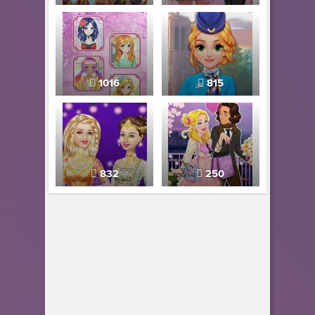
1016
815
832
250