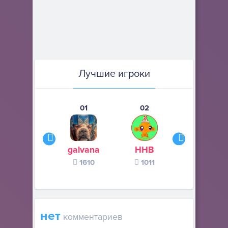
Лучшие игроки
01
02
03
galvana
ННВ
s245s
1610
1011
370
нет
комментариев