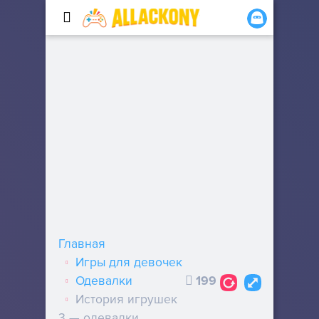
Главная
Игры для девочек
Одевалки
199
История игрушек
3 — одевалки