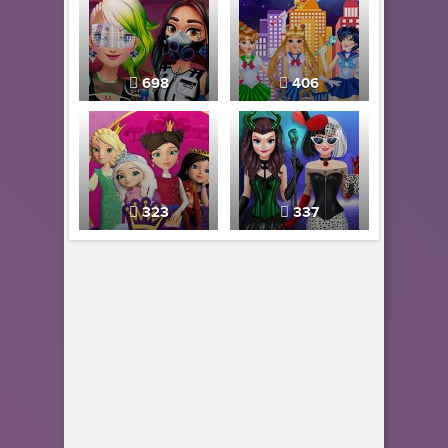
698
406
323
337