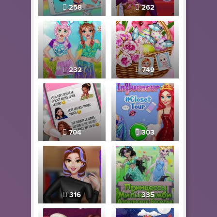
258
262
232
749
704
303
316
335