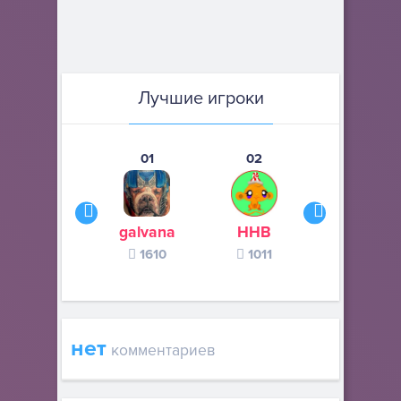
Лучшие игроки
01
02
03
galvana
ННВ
s245s
1610
1011
370
нет
комментариев