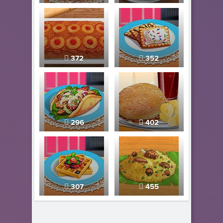
372
352
296
402
307
455