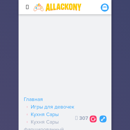
Главная
Игры для девочек
Кухня Сары
307
Кухня Сары
фаршированный