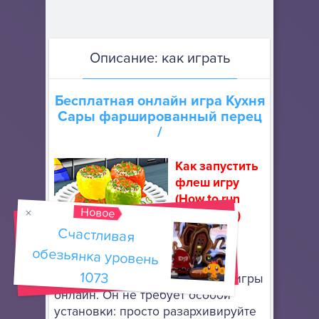
Описание: как играть
Бесплатная онлайн игра
Кухня
Сары фаршированный перец
/
Как запустить
флеш игру
(How to run
Новое
flash game)
Счастливая
обезьянка уровень
Скачайте
портативный браузер Mozilla
1073
Firefox
, чтобы запускать флеш игры
онлайн. Он не требует особой
установки: просто разархивируйте