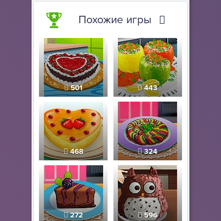
Похожие игры
501
443
468
324
272
596