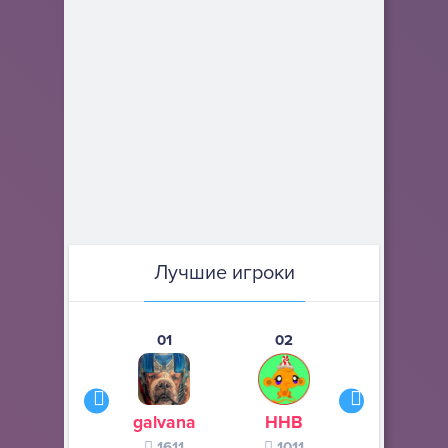
Лучшие игроки
01
02
03
galvana
ННВ
s245s
1611
1011
370