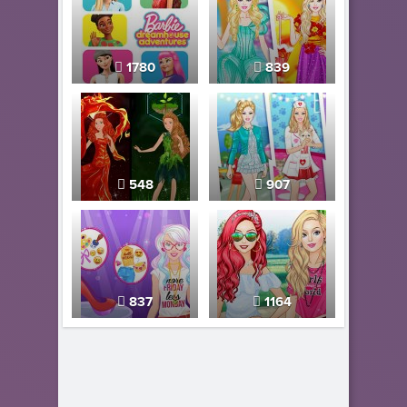
1780
839
548
907
837
1164