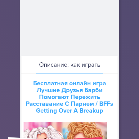
Описание: как играть
Бесплатная онлайн игра
Лучшие Друзья Барби
Помогают Пережить
Расставание С Парнем
/ BFFs
Getting Over A Breakup