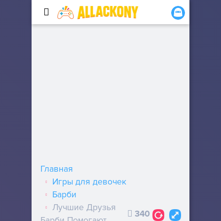
Главная
Игры для девочек
Барби
Лучшие Друзья
340
Барби Помогают