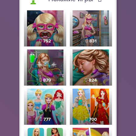
752
831
879
824
777
700