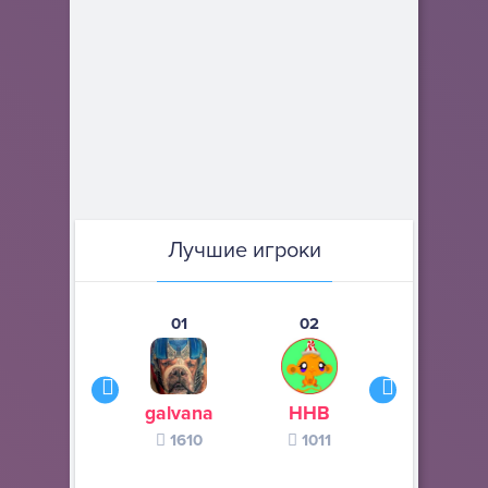
Лучшие игроки
01
02
03
galvana
ННВ
s245s
1610
1011
370