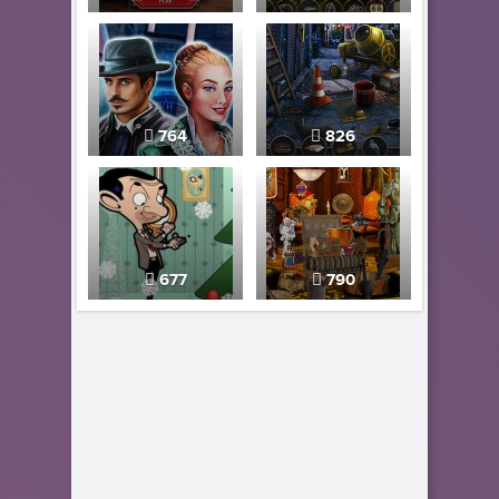
764
826
677
790