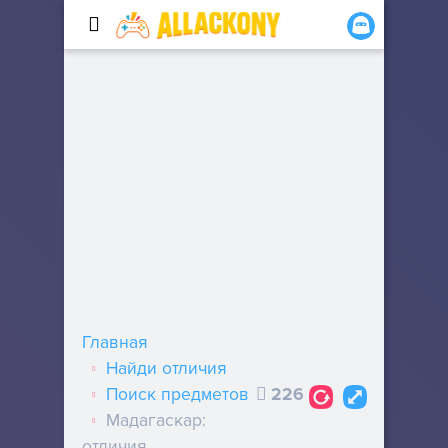
Главная
Найди отличия
Поиск предметов
226
Мадагаскар:
отличия