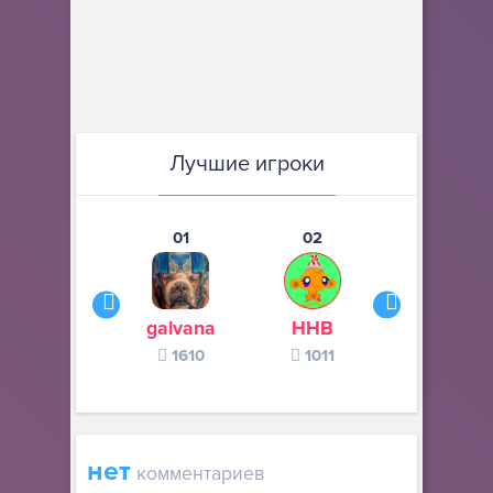
Лучшие игроки
01
02
03
galvana
ННВ
s245s
1610
1011
370
нет
комментариев