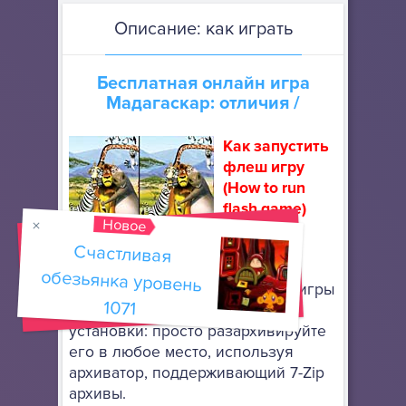
Описание: как играть
Бесплатная онлайн игра
Мадагаскар: отличия
/
Как запустить
флеш игру
(How to run
flash game)
Новое
Скачайте
Счастливая
обезьянка уровень
портативный браузер Mozilla
Firefox
, чтобы запускать флеш игры
1071
онлайн. Он не требует особой
установки: просто разархивируйте
его в любое место, используя
архиватор, поддерживающий 7-Zip
архивы.