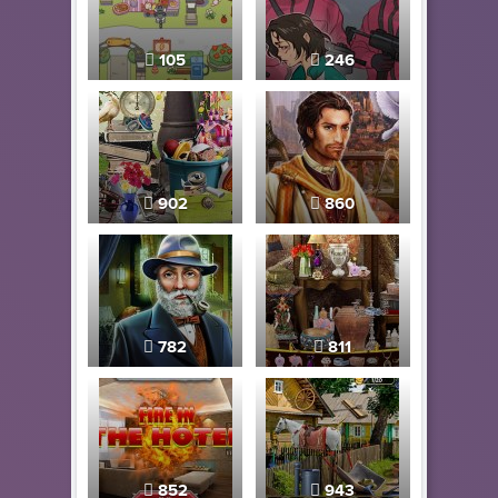
105
246
902
860
782
811
852
943