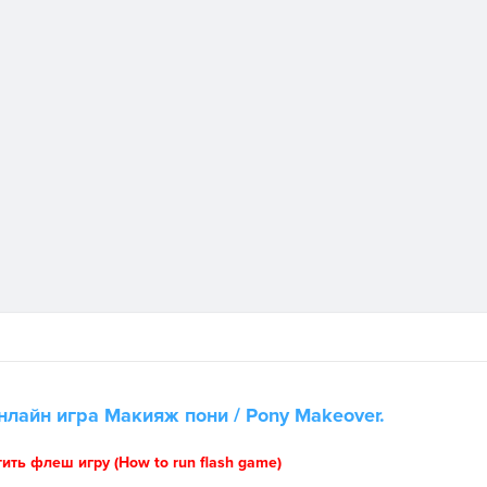
нлайн игра
Макияж пони
/ Pony Makeover.
тить флеш игру (How to run flash game)