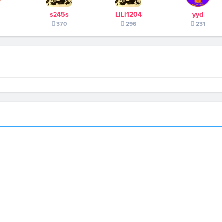
s245s
LlLl1204
yyd
370
296
231