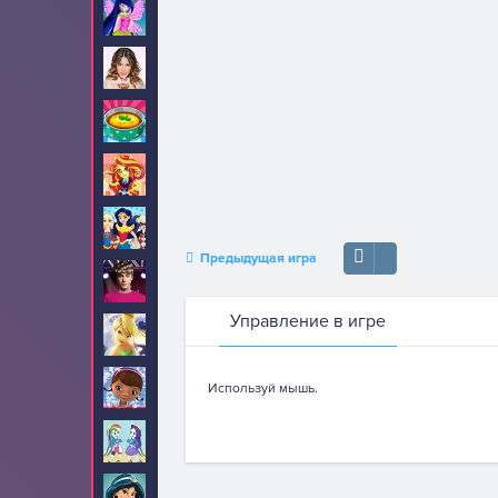
Винкс
47
Виолетта
8
Готовим еду
248
Девушки Эквестрии
70
Девушки супергерои
23
Предыдущая игра
Джастин Бибер
22
Управление в игре
Динь Динь
23
Доктор Плюшева
19
Используй мышь.
Дружба это чудо
25
Жасмин
8