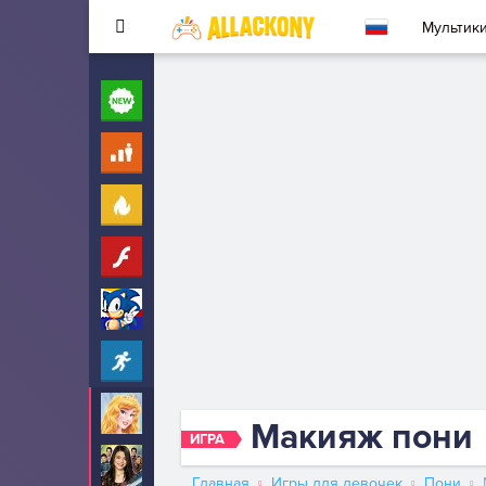
Мультик
Новые
260
Для детей
10
Популярные
260
Флеш
33
Соник
323
Прохождение
2342
Аврора
29
Макияж пони
ИГРА
АйКарли
6
Главная
Игры для девочек
Пони