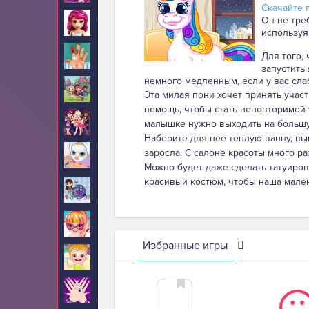
Скачайте п
Он не тре
Лего Френдс
4
используя
Лечить
Для того,
87
запустить
немного медленным, если у вас сла
Литтл Чармерс
10
Эта милая пони хочет принять учас
помощь, чтобы стать неповторимой 
Лолирок
5
малышке нужно выходить на большую
Наберите для нее теплую ванну, вык
заросла. С салоне красоты много ра
Макияж
234
Можно будет даже сделать татуиров
красивый костюм, чтобы наша мален
Маленький
10
зоомагазин
Малышка Барби
67
Избранные игры
Малышка Хейзел
210
Маникюр
24