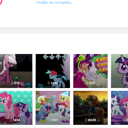
чтобы не потерять
315
1246
271
1
1494
1361
8345
2