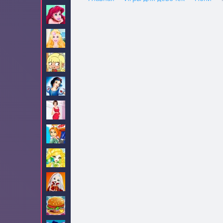
Ариэль
82
Барби
705
Безделье
84
Белоснежка
34
Беременные
32
Больница
9
Братц
16
Братцзиллаз
5
Бургеры
3