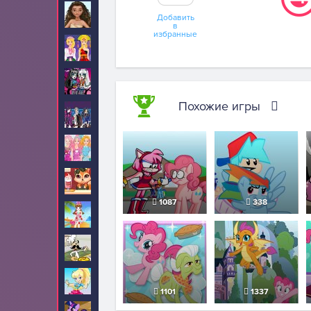
Моана
81
Добавить
в
избранные
Мода
12
Монстр Хай
346
Похожие игры
Наследники
48
Новые для девочек
65
Обслуживание
92
1087
338
Одевалки
619
Папа Луи
32
Полли Покет
8
1101
1337