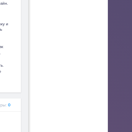
айн.
пку и
ь
ак
.
ь.
е
ры:
0