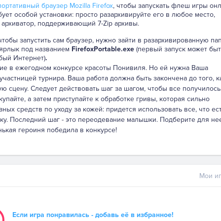
ортативный браузер Mozilla Firefox
, чтобы запускать флеш игры онл
бует особой установки: просто разархивируйте его в любое место,
 архиватор, поддерживающий 7-Zip архивы.
 чтобы запустить сам браузер, нужно зайти в разархивированную па
 ярлык под названием
FirefoxPortable.exe
(первый запуск может быт
бый Интернет)
.
тие в ежегодном конкурсе красоты Понивиля. Но ей нужна Ваша
участницей турнира. Ваша работа должна быть закончена до того, к
 сцену. Следует действовать шаг за шагом, чтобы все получилось
упайте, а затем приступайте к обработке гривы, которая сильно
зных средств по уходу за кожей: придется использовать все, что ест
ку. Последний шаг - это переодевание малышки. Подберите для не
ькая героиня победила в конкурсе!
Мои иг
Если игра понравилась - добавь её в избранное!