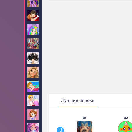
Пони
199
Поцелуи
52
Принцесса Джульетта
34
Принцессы Диснея
1515
Прически
84
Рапунцель
190
Салон красоты
12
Лучшие игроки
Свадьба
2
София Прекрасная
74
01
02
Стар Дарлингс
13