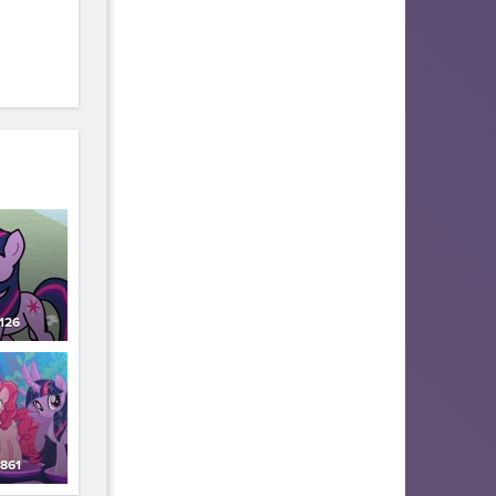
126
861