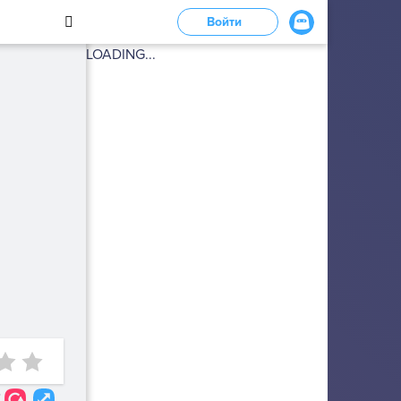
Войти
LOADING...
7