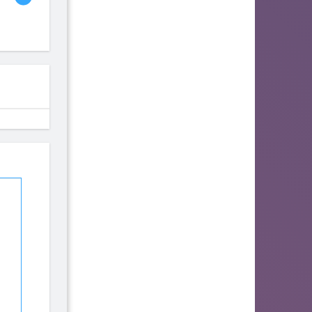
fhjwsefse46556
zurogieva
PORIDZH
142
140
134