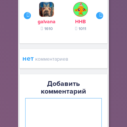
galvana
ННВ
s245s
1610
1011
370
нет
комментариев
Добавить
комментарий