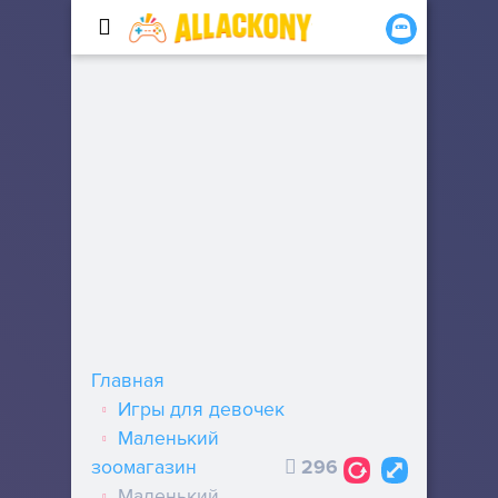
Главная
Игры для девочек
Маленький
зоомагазин
296
Маленький