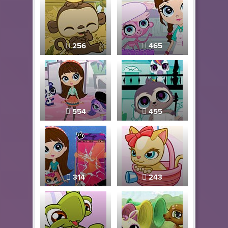
256
465
554
455
314
243