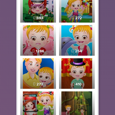
693
272
1286
254
273
410