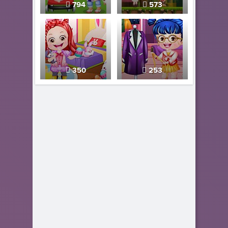
794
573
350
253