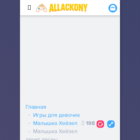
Главная
Игры для девочек
Малышка Хейзел
198
Малышка Хейзел
лечит десны