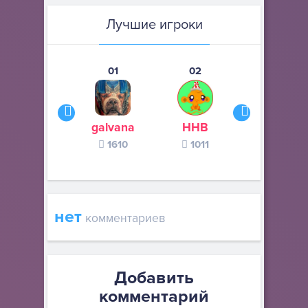
Лучшие игроки
01
02
03
galvana
ННВ
s245s
1610
1011
370
нет
комментариев
Добавить
комментарий