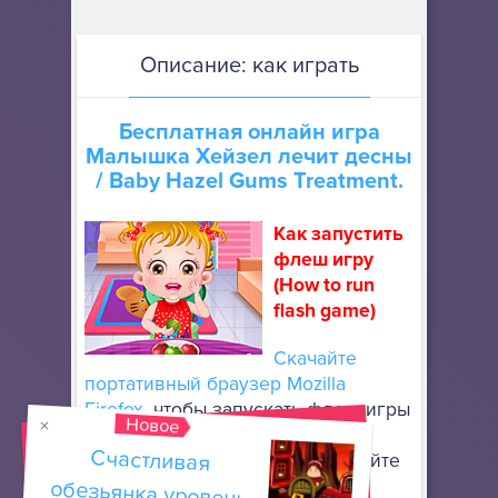
Описание: как играть
Бесплатная онлайн игра
Малышка Хейзел лечит десны
/ Baby Hazel Gums Treatment.
Как запустить
флеш игру
(How to run
flash game)
Скачайте
портативный браузер Mozilla
Firefox
, чтобы запускать флеш игры
Новое
онлайн. Он не требует особой
Счастливая
обезьянка уровень
установки: просто разархивируйте
его в любое место, используя