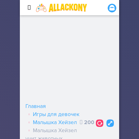
Главная
Игры для девочек
Малышка Хейзел
200
Малышка Хейзел
учит животных