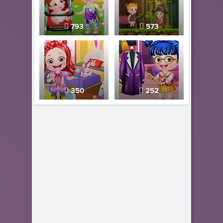
793
573
350
252