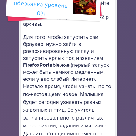
установки: просто разархивируйте
его в любое место, используя
1071
архиватор, поддерживающий 7-Zip
архивы.
Для того, чтобы запустить сам
браузер, нужно зайти в
разархивированную папку и
запустить ярлык под названием
FirefoxPortable.exe
(первый запуск
может быть немного медленным,
если у вас слабый Интернет)
.
Настало время, чтобы узнать что-то
по-настоящему новое. Малышка
будет сегодня узнавать разных
животных и птиц. Ее учитель
запланировал много различных
мероприятий, заданий и мини-игр.
Давайте объединимся вместе с