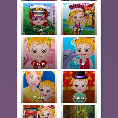
693
271
1285
254
273
409