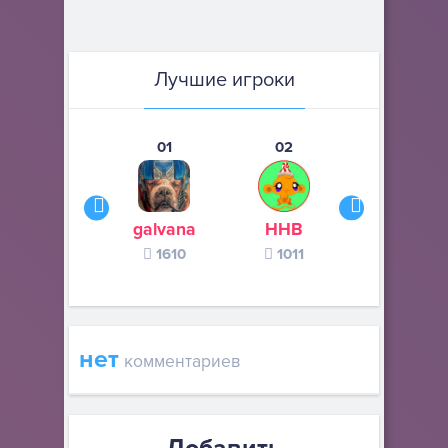
Лучшие игроки
01
02
03
galvana
ННВ
s245s
1610
1011
370
нет
комментариев