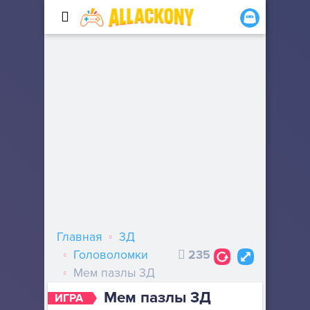
Главная
3Д
Головоломки
235
Мем пазлы 3Д
Мем пазлы 3Д
ИГРА