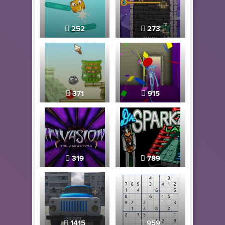
252
273
371
915
319
789
1415
959