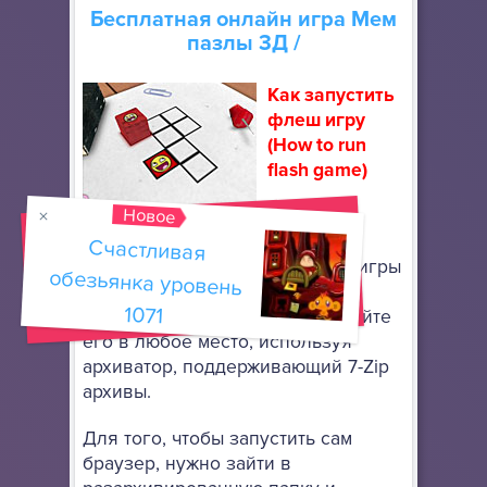
Бесплатная онлайн игра
Мем
пазлы 3Д
/
Как запустить
флеш игру
(How to run
flash game)
Новое
Скачайте
портативный браузер Mozilla
Счастливая
обезьянка уровень
Firefox
, чтобы запускать флеш игры
онлайн. Он не требует особой
1071
установки: просто разархивируйте
его в любое место, используя
архиватор, поддерживающий 7-Zip
архивы.
Для того, чтобы запустить сам
браузер, нужно зайти в