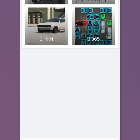
1001
365