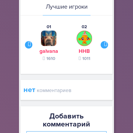
Лучшие игроки
01
02
03
galvana
ННВ
s245s
1610
1011
370
нет
комментариев
Добавить
комментарий