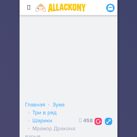
Главная
Зума
Три в ряд
Шарики
458
Мрамор Дракона:
взрыв