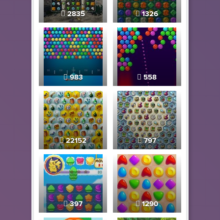
2835
1326
983
558
22152
797
397
1290