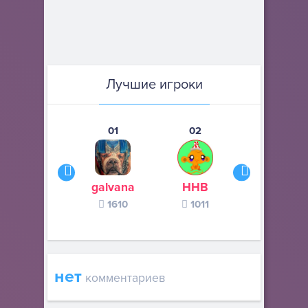
Лучшие игроки
01
02
03
galvana
ННВ
s245s
1610
1011
370
нет
комментариев