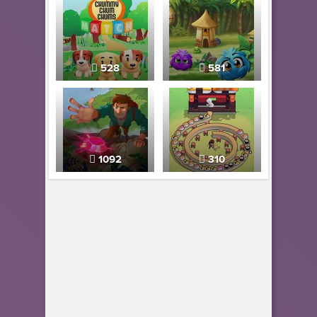
528
581
1092
310