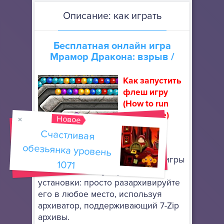
Описание: как играть
Бесплатная онлайн игра
Мрамор Дракона: взрыв
/
Как запустить
флеш игру
(How to run
flash game)
Новое
Счастливая
обезьянка уровень
Скачайте
портативный браузер Mozilla
Firefox
, чтобы запускать флеш игры
1071
онлайн. Он не требует особой
установки: просто разархивируйте
его в любое место, используя
архиватор, поддерживающий 7-Zip
архивы.