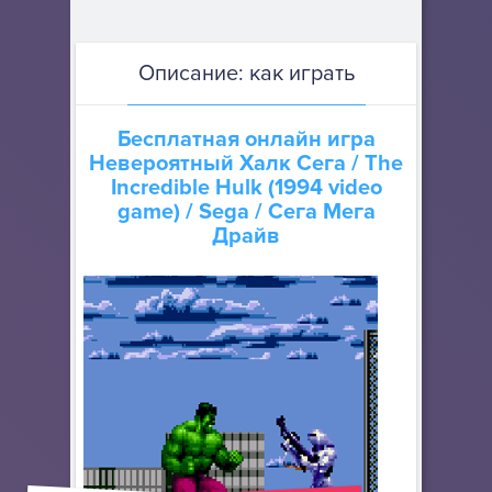
Описание: как играть
Бесплатная онлайн игра
Невероятный Халк Сега
/ The
Incredible Hulk (1994 video
game) / Sega / Сега Мега
Драйв