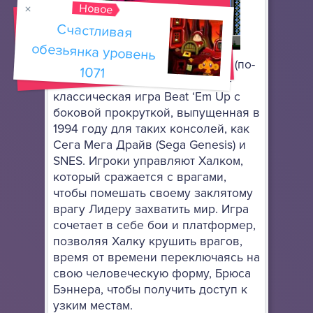
Новое
Счастливая
обезьянка уровень
Игра "Невероятный Халк Сега" (по-
1071
анг. The Incredible Hulk (1994) —
классическая игра Beat ‘Em Up с
боковой прокруткой, выпущенная в
1994 году для таких консолей, как
Сега Мега Драйв (Sega Genesis) и
SNES. Игроки управляют Халком,
который сражается с врагами,
чтобы помешать своему заклятому
врагу Лидеру захватить мир. Игра
сочетает в себе бои и платформер,
позволяя Халку крушить врагов,
время от времени переключаясь на
свою человеческую форму, Брюса
Бэннера, чтобы получить доступ к
узким местам.