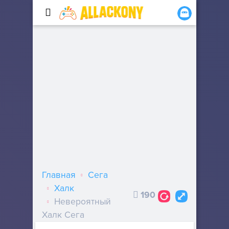
Главная
Сега
Халк
190
Невероятный
Халк Сега