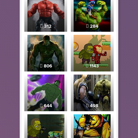
312
284
806
1143
644
498