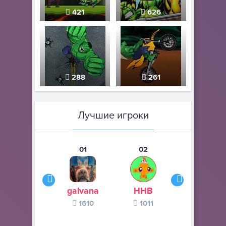
421
626
288
261
Лучшие игроки
01
02
03
galvana
ННВ
s245s
1610
1011
370