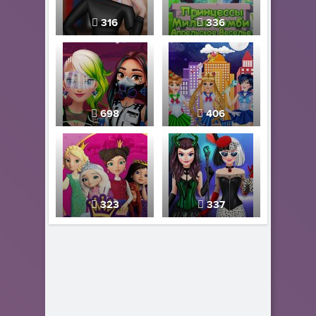
316
336
698
406
323
337