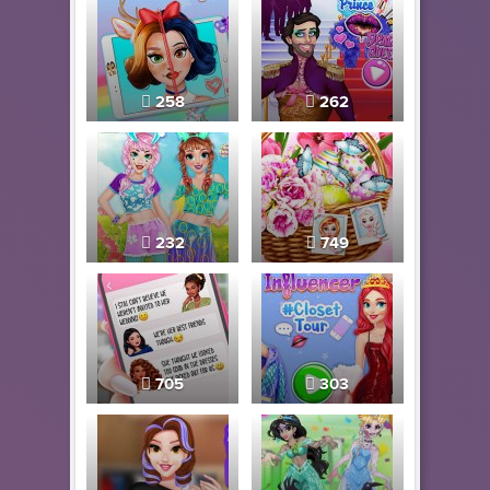
258
262
232
749
705
303