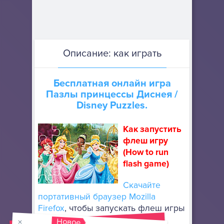
Описание: как играть
Бесплатная онлайн игра
Пазлы принцессы Диснея
/
Disney Puzzles.
Как запустить
флеш игру
(How to run
flash game)
Скачайте
портативный браузер Mozilla
Firefox
, чтобы запускать флеш игры
онлайн. Он не требует особой
Новое