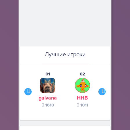
Лучшие игроки
01
02
03
galvana
ННВ
s245s
1610
1011
370