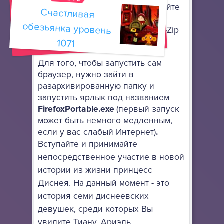
установки: просто разархивируйте
Счастливая
обезьянка уровень
его в любое место, используя
архиватор, поддерживающий 7-Zip
архивы.
1071
Для того, чтобы запустить сам
браузер, нужно зайти в
разархивированную папку и
запустить ярлык под названием
FirefoxPortable.exe
(первый запуск
может быть немного медленным,
если у вас слабый Интернет)
.
Вступайте и принимайте
непосредственное участие в новой
истории из жизни принцесс
Диснея. На данный момент - это
история семи диснеевских
девушек, среди которых Вы
увидите Тиану, Ариэль,