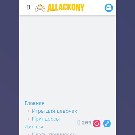
Главная
Игры для девочек
Принцессы
269
Диснея
Пазлы принцессы