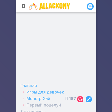
Главная
Игры для девочек
Монстр Хай
187
Первый поцелуй
Дракулауры