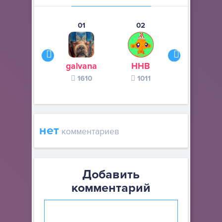
01
02
03
galvana
ННВ
s245s
1610
1011
370
нет
комментариев
Добавить
комментарий