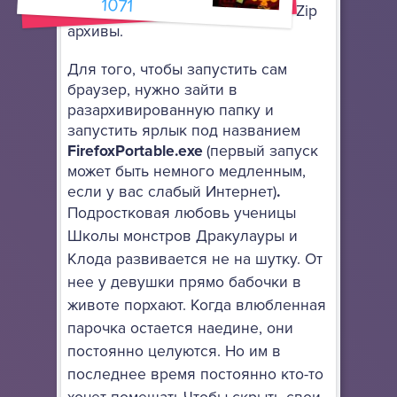
1071
архиватор, поддерживающий 7-Zip
архивы.
Для того, чтобы запустить сам
браузер, нужно зайти в
разархивированную папку и
запустить ярлык под названием
FirefoxPortable.exe
(первый запуск
может быть немного медленным,
если у вас слабый Интернет)
.
Подростковая любовь ученицы
Школы монстров Дракулауры и
Клода развивается не на шутку. От
нее у девушки прямо бабочки в
животе порхают. Когда влюбленная
парочка остается наедине, они
постоянно целуются. Но им в
последнее время постоянно кто-то