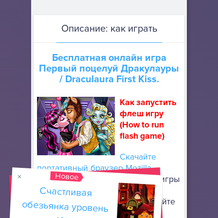
Описание: как играть
Бесплатная онлайн игра
Первый поцелуй Дракулауры
/ Draculaura First Kiss.
Как запустить
флеш игру
(How to run
flash game)
Скачайте
портативный браузер Mozilla
Новое
Firefox
, чтобы запускать флеш игры
Счастливая
обезьянка уровень
онлайн. Он не требует особой
установки: просто разархивируйте
его в любое место, используя