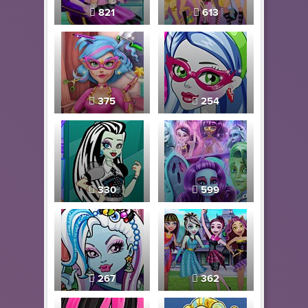
821
613
375
254
330
599
267
362