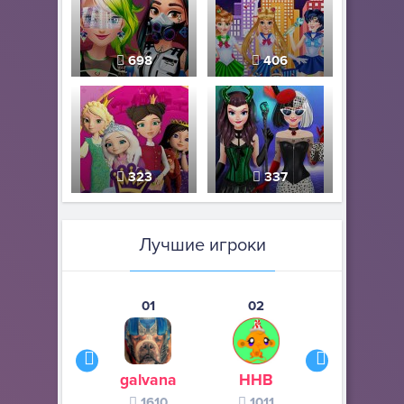
698
406
323
337
Лучшие игроки
01
02
03
galvana
ННВ
s245s
1610
1011
370