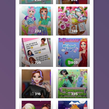
232
749
705
303
316
335