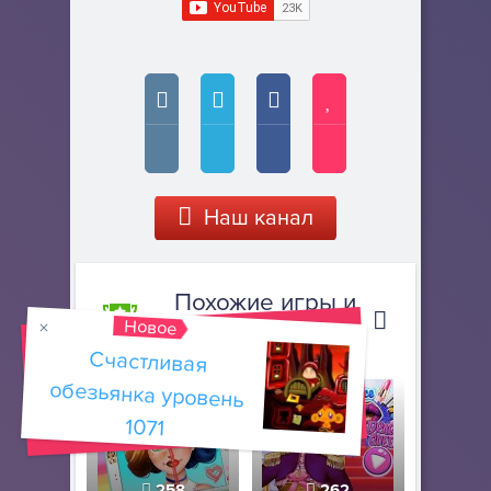
Наш канал
Похожие игры и
Новое
прохождения
Счастливая
обезьянка уровень
1071
258
262