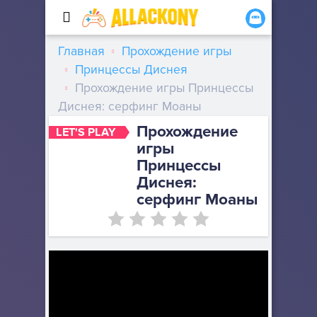
Главная
Прохождение игры
Принцессы Диснея
Прохождение игры Принцессы
Диснея: серфинг Моаны
Прохождение
LET'S PLAY
игры
Принцессы
Диснея:
серфинг Моаны