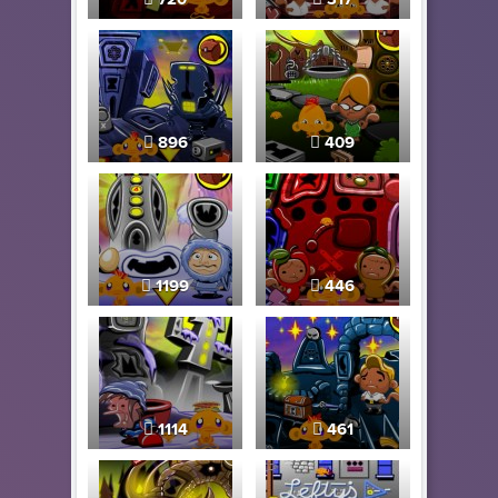
896
409
1199
446
1114
461