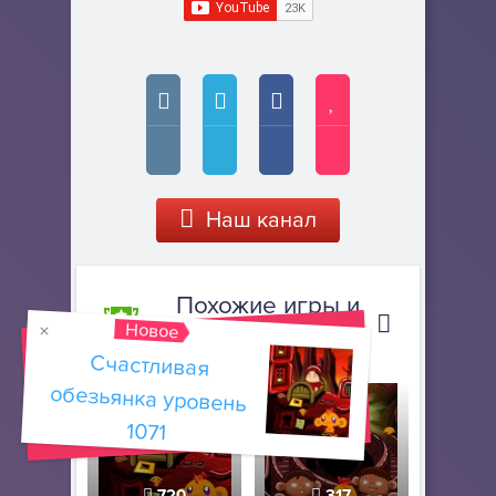
Наш канал
Похожие игры и
Новое
прохождения
Счастливая
обезьянка уровень
1071
720
317