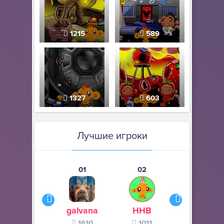
1215
589
1327
603
Лучшие игроки
01
02
03
galvana
ННВ
s245s
1610
1011
370