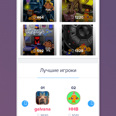
464
1220
592
1328
Лучшие игроки
01
02
03
galvana
ННВ
s245s
1610
1011
370