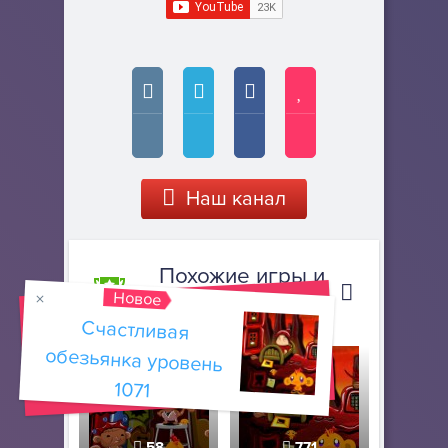
Наш канал
Похожие игры и
Новое
прохождения
Счастливая
обезьянка уровень
1071
58
771