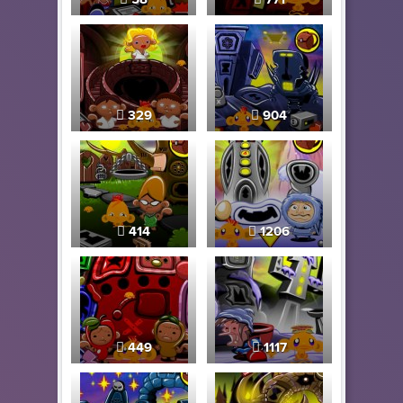
329
904
414
1206
449
1117