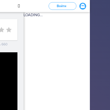
Войти
LOADING...
ь 660