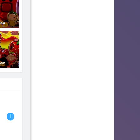
46
02
06
07
08
fhjwsefse46556
zurogieva
PORIDZH
142
140
134