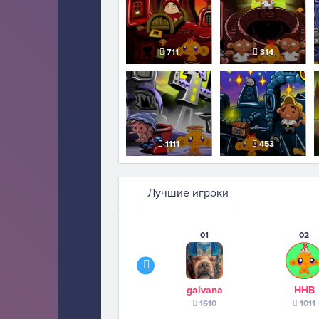
711
314
1111
453
Лучшие игроки
01
02
galvana
ННВ
1610
1011