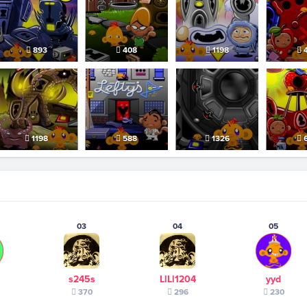
893
408
1198
4
1198
588
1326
6
03
04
05
s245s
LlLl1204
yyd
370
296
230