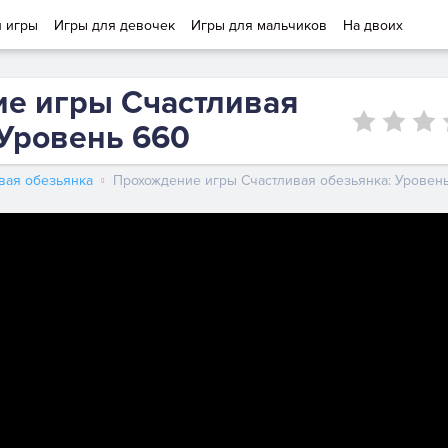
и игры
Игры для девочек
Игры для мальчиков
На двоих
е игры Счастливая
 Уровень 660
вая обезьянка
Прохождение игры Счастливая обезьянка: Уровен