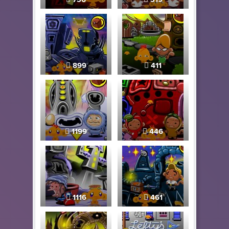
899
411
1199
446
1116
461