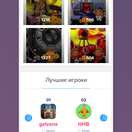
1216
590
1327
604
Лучшие игроки
01
02
03
galvana
ННВ
s245s
1610
1011
370