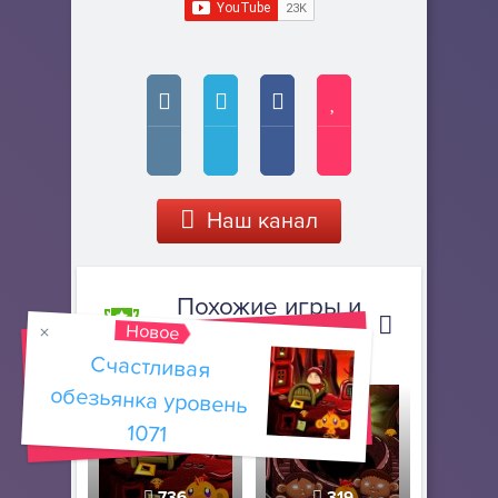
Наш канал
Похожие игры и
Новое
прохождения
Счастливая
обезьянка уровень
1071
736
319