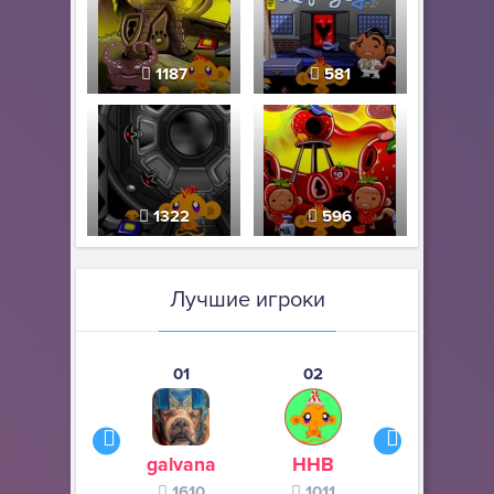
1187
581
1322
596
Лучшие игроки
01
02
03
galvana
ННВ
s245s
1610
1011
370