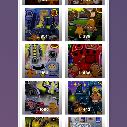
851
389
1166
436
1096
442