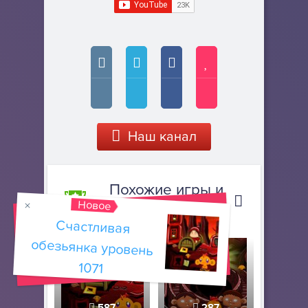
Наш канал
Похожие игры и
Новое
прохождения
Счастливая
обезьянка уровень
1071
587
287