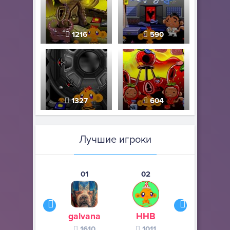
1216
590
1327
604
Лучшие игроки
01
02
03
galvana
ННВ
s245s
1610
1011
370