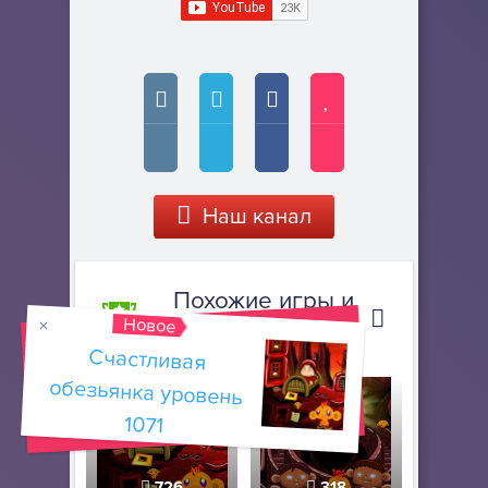
Наш канал
Похожие игры и
Новое
прохождения
Счастливая
обезьянка уровень
1071
726
318