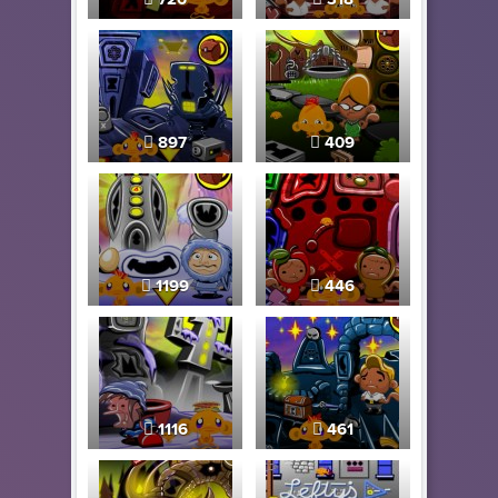
897
409
1199
446
1116
461