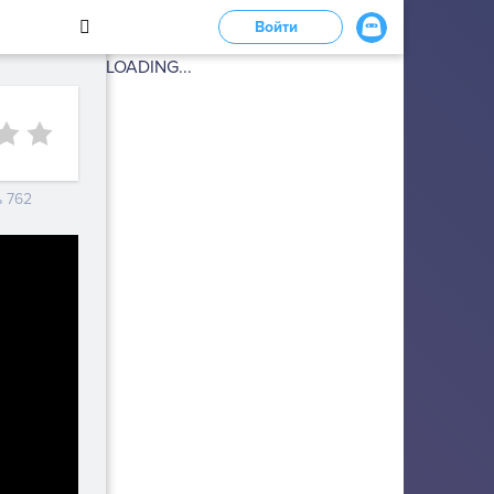
Войти
LOADING...
 762