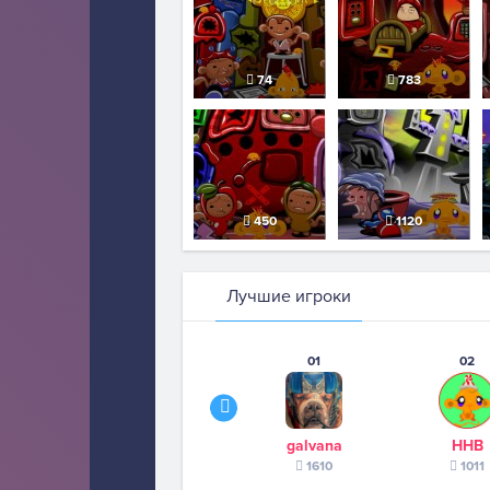
74
783
450
1120
Лучшие игроки
01
02
galvana
ННВ
1610
1011