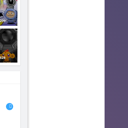
209
328
06
07
08
fhjwsefse46556
zurogieva
PORIDZH
142
140
134