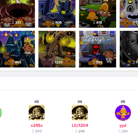
331
908
418
1
465
1220
592
1
03
04
05
s245s
LlLl1204
yyd
370
298
231