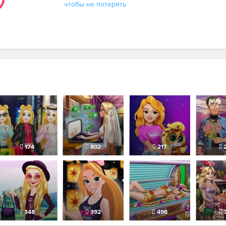
чтобы не потерять
174
802
217
2
348
392
498