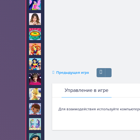
Винкс
47
Виолетта
8
Готовим еду
248
Девушки Эквестрии
70
Девушки супергерои
23
Предыдущая игра
Джастин Бибер
22
Управление в игре
Динь Динь
23
Доктор Плюшева
19
Для взаимодействия используйте компьютер
Дружба это чудо
25
Жасмин
8