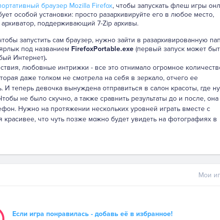
ортативный браузер Mozilla Firefox
, чтобы запускать флеш игры онл
бует особой установки: просто разархивируйте его в любое место,
 архиватор, поддерживающий 7-Zip архивы.
 чтобы запустить сам браузер, нужно зайти в разархивированную па
 ярлык под названием
FirefoxPortable.exe
(первый запуск может быт
бый Интернет)
.
ствия, любовные интрижки - все это отнимало огромное количеств
торая даже толком не смотрела на себя в зеркало, отчего ее
 И теперь девочка вынуждена отправиться в салон красоты, где н
тобы не было скучно, а также сравнить результаты до и после, она
ефон. Нужно на протяжении нескольких уровней играть вместе с
я красивее, что чуть позже можно будет увидеть на фотографиях в
Мои иг
Если игра понравилась - добавь её в избранное!