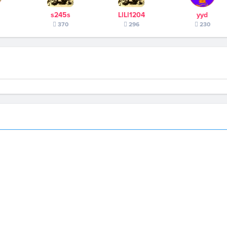
s245s
LlLl1204
yyd
370
296
230