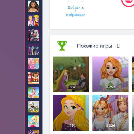
Моана
81
Добавить
в
избранные
Мода
12
Монстр Хай
346
Похожие игры
Наследники
48
Новые для девочек
65
Обслуживание
92
367
752
Одевалки
619
Папа Луи
32
Полли Покет
8
494
326