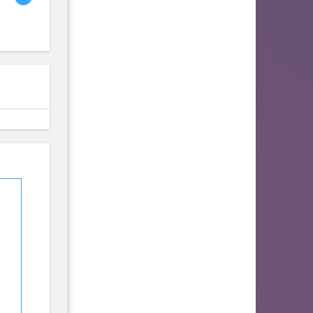
fhjwsefse46556
zurogieva
PORIDZH
142
140
134