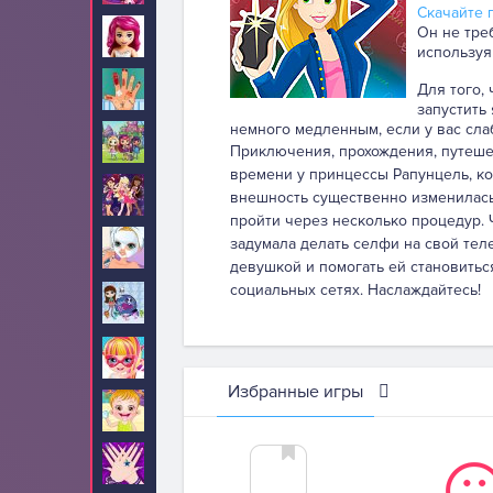
Скачайте п
Он не тре
Лего Френдс
4
используя
Лечить
Для того,
87
запустить
немного медленным, если у вас сла
Литтл Чармерс
10
Приключения, прохождения, путеше
времени у принцессы Рапунцель, ко
Лолирок
5
внешность существенно изменилась.
пройти через несколько процедур. Ч
задумала делать селфи на свой тел
Макияж
234
девушкой и помогать ей становитьс
социальных сетях. Наслаждайтесь!
Маленький
10
зоомагазин
Малышка Барби
67
Избранные игры
Малышка Хейзел
210
Маникюр
24