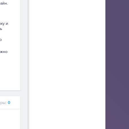
айн.
пку и
ь
о
ужно
ры:
0