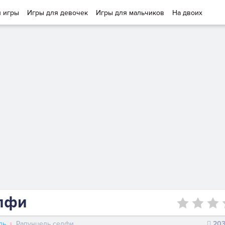
и игры
Игры для девочек
Игры для мальчиков
На двоих
лфи
ль
Рапунцель селфи
20