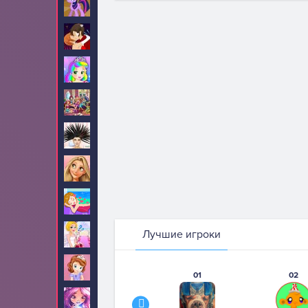
Пони
199
Поцелуи
52
Принцесса Джульетта
34
Принцессы Диснея
1515
Прически
84
Рапунцель
190
Салон красоты
12
Лучшие игроки
Свадьба
2
София Прекрасная
74
01
02
Стар Дарлингс
13