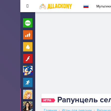
Мультик
Новые
260
Для детей
10
Популярные
260
Флеш
33
Соник
323
Прохождение
2342
Аврора
29
Рапунцель се
ИГРА
АйКарли
6
Главная
Игры для девочек
Рапунце