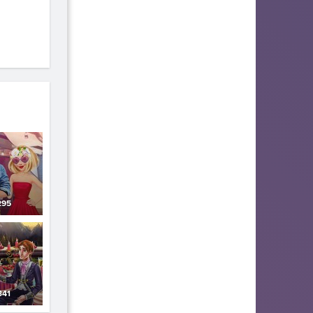
95
341