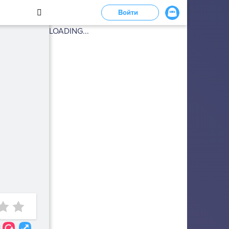
Войти
LOADING...
3