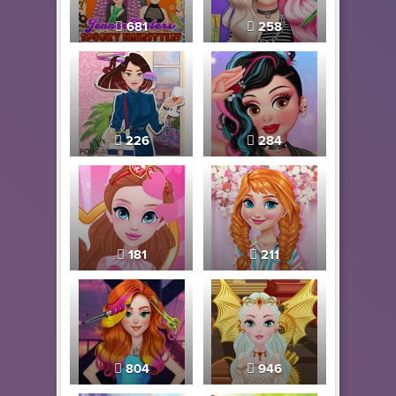
681
258
226
284
181
211
804
946