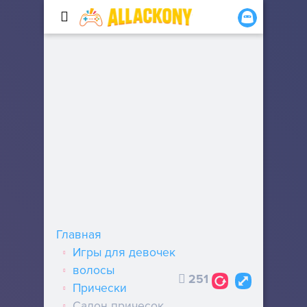
Главная
Игры для девочек
волосы
251
Прически
Салон причесок