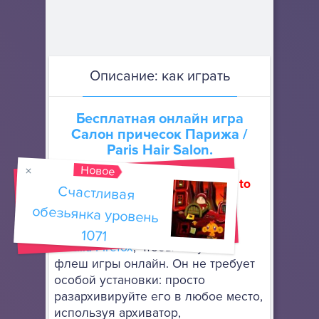
Описание: как играть
Бесплатная онлайн игра
Салон причесок Парижа
/
Paris Hair Salon.
Новое
Как запустить флеш игру (How to
Счастливая
обезьянка уровень
run flash game)
Скачайте портативный браузер
1071
Mozilla Firefox
, чтобы запускать
флеш игры онлайн. Он не требует
особой установки: просто
разархивируйте его в любое место,
используя архиватор,