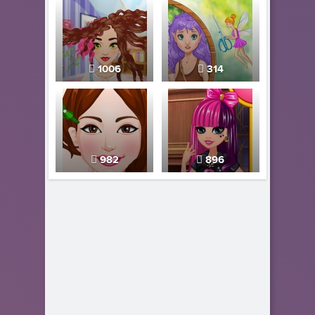
1006
314
982
896