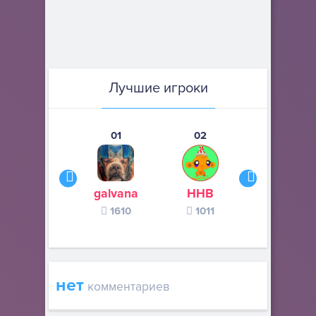
Лучшие игроки
01
02
03
galvana
ННВ
s245s
1610
1011
370
нет
комментариев