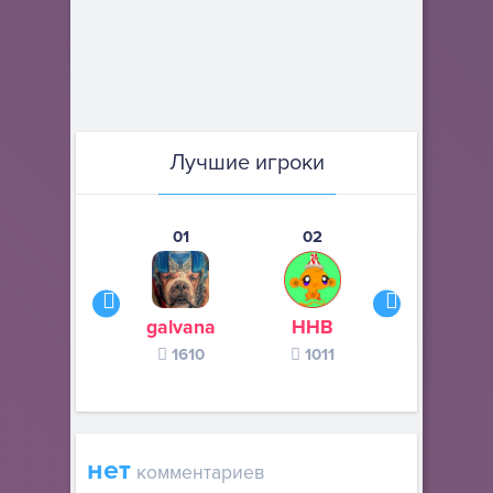
Лучшие игроки
01
02
03
galvana
ННВ
s245s
1610
1011
370
нет
комментариев