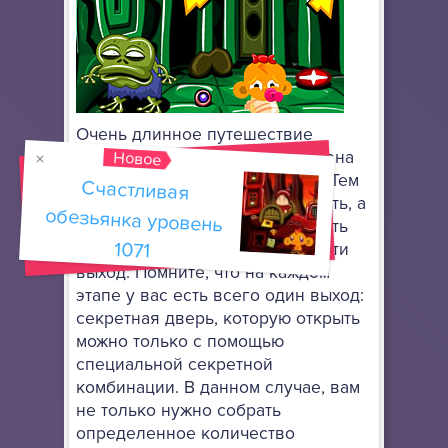
Очень длинное путешествие
намечается у обезьянки, хотя она
Новое
об этом даже не подозревала. Тем
Счастливая
обезьянка уровень
не менее, вы должны не унывать, а
продолжать дальше исследовать
1071
подземные локации, чтобы найти
выход. Помните, что на каждом
этапе у вас есть всего один выход:
секретная дверь, которую открыть
можно только с помощью
специальной секретной
комбинации. В данном случае, вам
не только нужно собрать
определенное количество