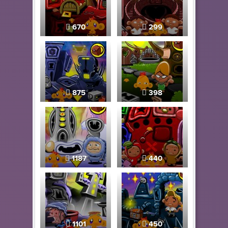
670
299
875
398
1187
440
1101
450