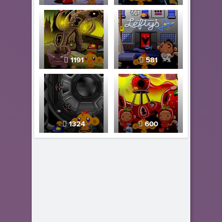
1191
581
1324
600