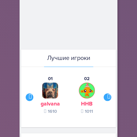
Лучшие игроки
01
02
03
galvana
ННВ
s245s
1610
1011
370