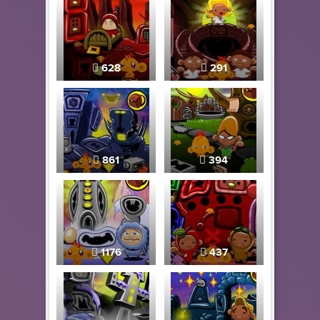
628
291
861
394
1176
437