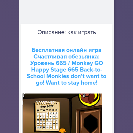
Описание: как играть
Бесплатная онлайн игра
Счастливая обезьянка:
Уровень 665
/ Monkey GO
Happy Stage 665 Back-to-
School Monkies don't want to
go! Want to stay home!