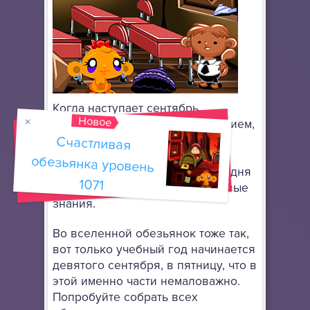
Когда наступает сентябрь,
Новое
родители вздыхают с облегчением,
ибо дома становится тише. Все
Счастливая
обезьянка уровень
потому, что дети идут в школу,
сидят там до второй половины дня
1071
на уроках, впитывая в себе новые
знания.
Во вселенной обезьянок тоже так,
вот только учебный год начинается
девятого сентября, в пятницу, что в
этой именно части немаловажно.
Попробуйте собрать всех