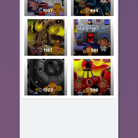
1097
444
1187
581
1323
599