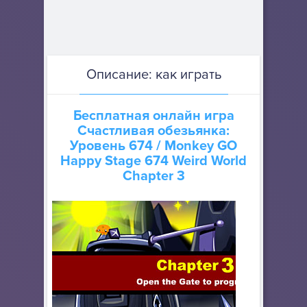
Описание: как играть
Бесплатная онлайн игра
Счастливая обезьянка:
Уровень 674
/ Monkey GO
Happy Stage 674 Weird World
Chapter 3