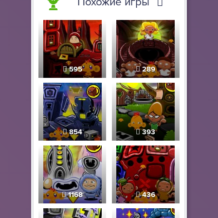
Похожие игры
595
289
854
393
1168
436