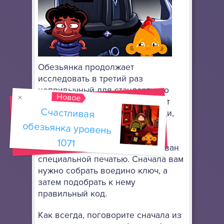
Обезьянка продолжает
исследовать в третий раз
непривычный для стандартного
Новое
мышления мир, в котором могут
Счастливая
обезьянка уровень
мирно сосуществовать как люди,
так и разного вида необычные
создания. Ей нужно найти и
1071
открыть проход, что заблокирован
специальной печатью. Сначала вам
нужно собрать воедино ключ, а
затем подобрать к нему
правильный код.
Как всегда, поговорите сначала из