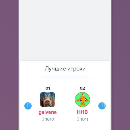
Лучшие игроки
01
02
03
galvana
ННВ
s245s
1610
1011
370