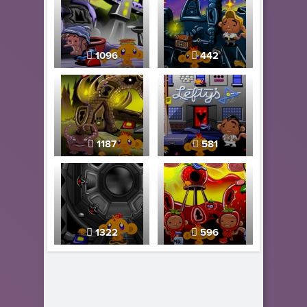
1096
442
1187
581
1322
596