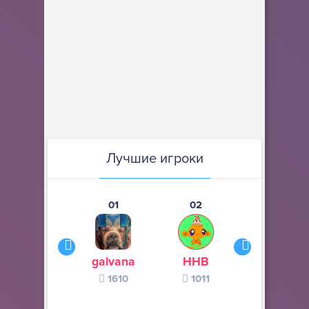
Лучшие игроки
01
02
03
galvana
ННВ
s245s
1610
1011
370