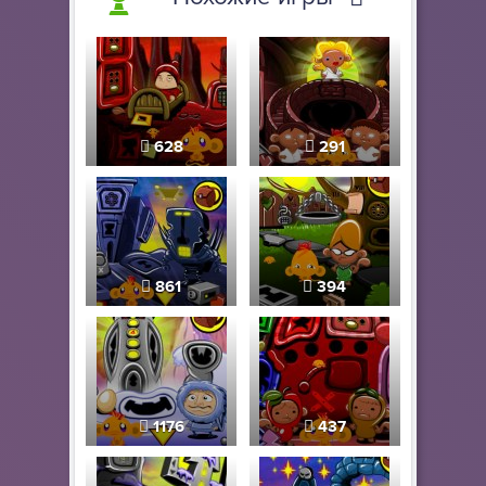
628
291
861
394
1176
437