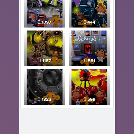
1097
444
1187
581
1323
599