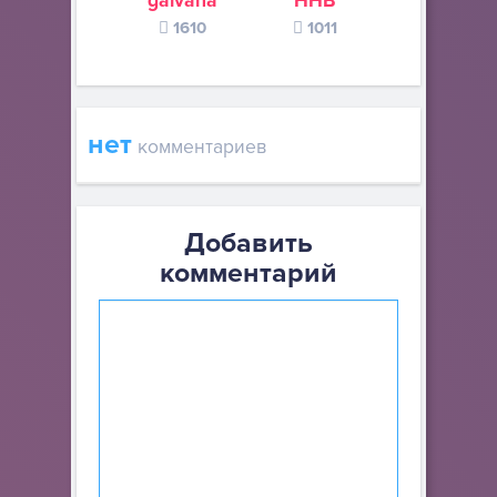
galvana
ННВ
s245s
1610
1011
370
нет
комментариев
Добавить
комментарий