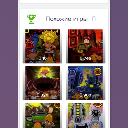
Похожие игры
10
746
320
900