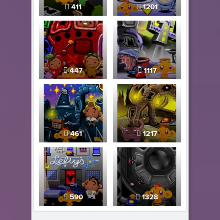
411
1201
447
1117
461
1217
590
1328