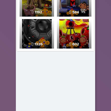
1192
584
1326
602