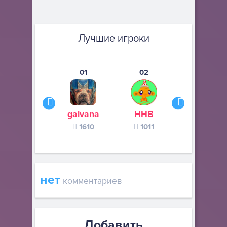
Лучшие игроки
01
02
03
galvana
ННВ
s245s
1610
1011
370
нет
комментариев
Добавить