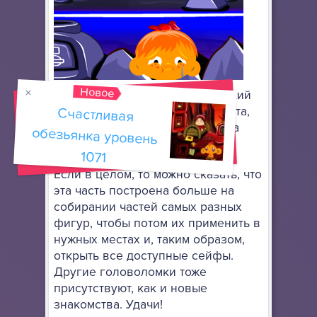
Новое
Исследуйте очередной пиратский
Счастливая
обезьянка уровень
остров, чтобы освободить пирата,
который любит при себе всегда
иметь оружие.
1071
Если в целом, то можно сказать, что
эта часть построена больше на
собирании частей самых разных
фигур, чтобы потом их применить в
нужных местах и, таким образом,
открыть все доступные сейфы.
Другие головоломки тоже
присутствуют, как и новые
знакомства. Удачи!