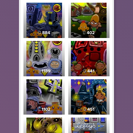
884
402
1189
441
1102
451