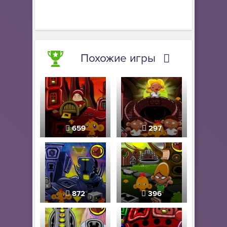
Похожие игры
659
297
872
396