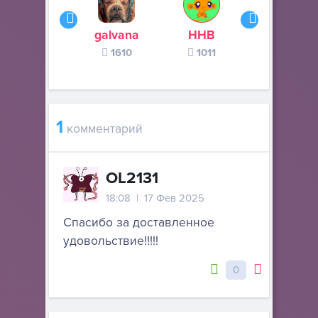
galvana
ННВ
s245s
1610
1011
370
1
комментарий
OL2131
18:08 | 17 Фев 2025
Спасибо за доставленное
удовольствие!!!!!
0