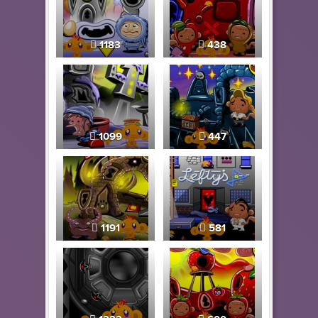
1183
438
1099
447
1191
581