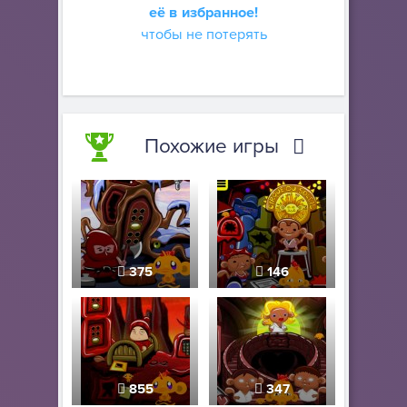
её в избранное!
чтобы не потерять
Похожие игры
375
146
855
347