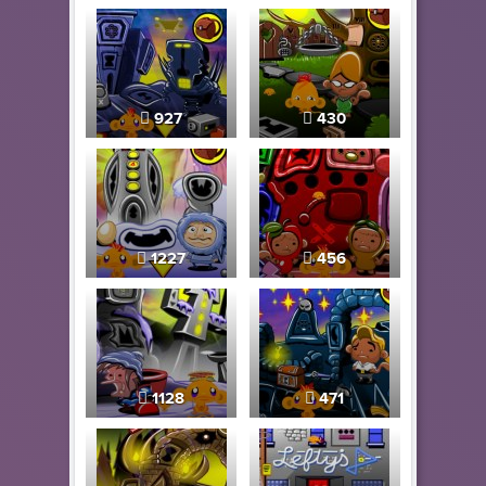
927
430
1227
456
1128
471