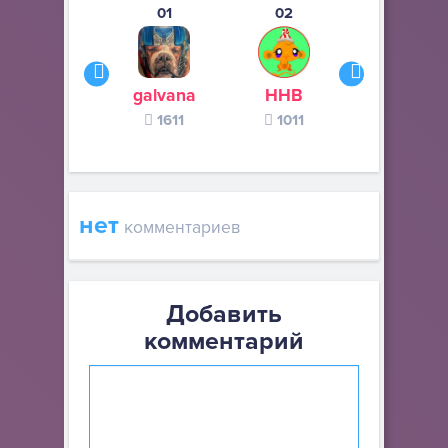
01
02
03
galvana
ННВ
s245s
1611
1011
370
нет
комментариев
Добавить
комментарий