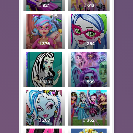
821
613
376
254
330
599
267
362