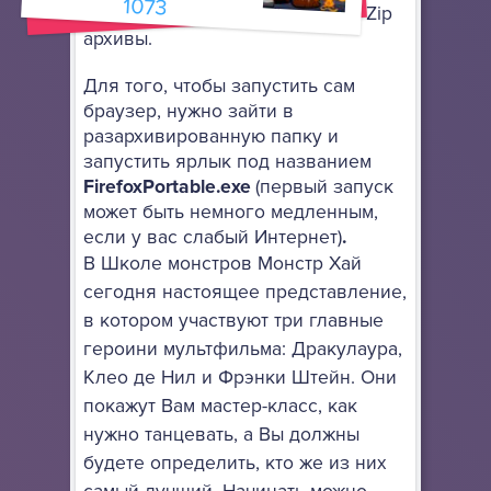
1073
архиватор, поддерживающий 7-Zip
архивы.
Для того, чтобы запустить сам
браузер, нужно зайти в
разархивированную папку и
запустить ярлык под названием
FirefoxPortable.exe
(первый запуск
может быть немного медленным,
если у вас слабый Интернет)
.
В Школе монстров Монстр Хай
сегодня настоящее представление,
в котором участвуют три главные
героини мультфильма: Дракулаура,
Клео де Нил и Фрэнки Штейн. Они
покажут Вам мастер-класс, как
нужно танцевать, а Вы должны
будете определить, кто же из них