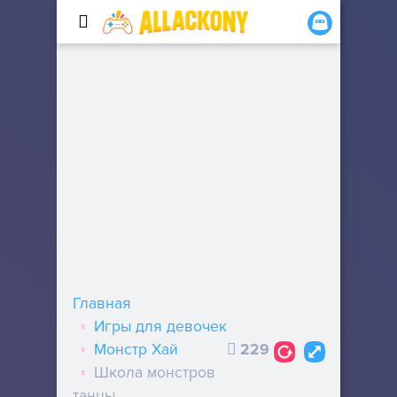
Главная
Игры для девочек
Монстр Хай
229
Школа монстров
танцы