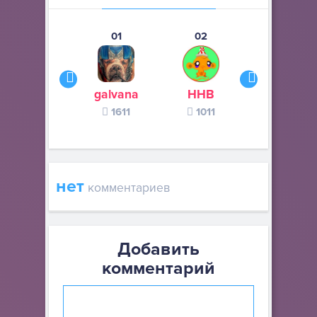
01
02
03
galvana
ННВ
s245s
1611
1011
370
нет
комментариев
Добавить
комментарий