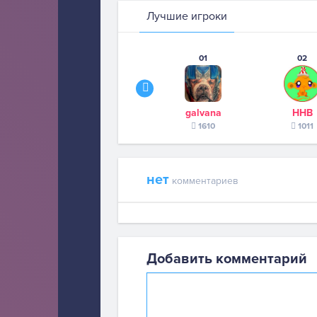
Лучшие игроки
01
02
galvana
ННВ
1610
1011
нет
комментариев
Добавить комментарий