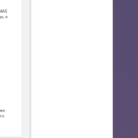
XMAS
а, и
кже
го