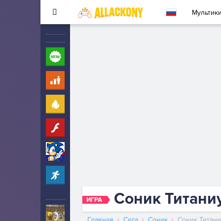
Мультик
Новые
260
Для детей
10
Популярные
260
Флеш
33
Соник
323
Прохождение
2342
Соник Титани
ИГРА
Ударный отряд котят
5
Главная
Сега
Соник
Соник Титан