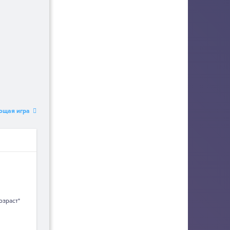
ющая игра
озраст"