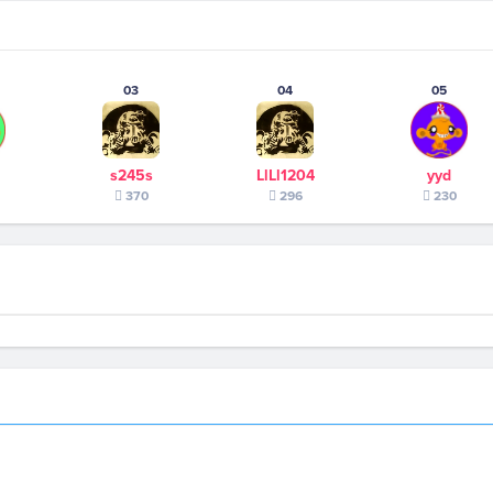
03
04
05
s245s
LlLl1204
yyd
370
296
230