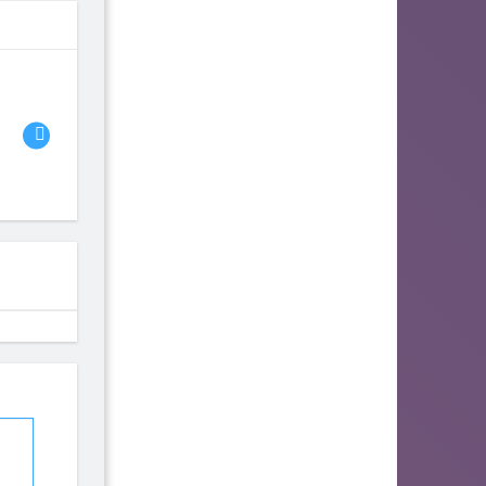
06
07
08
fhjwsefse46556
zurogieva
PORIDZH
142
140
134