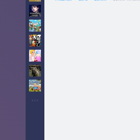
Уэнсдей
10
Тока Бока
5
Инди
5
Свадьба
2
Выживание
6
Когама
2