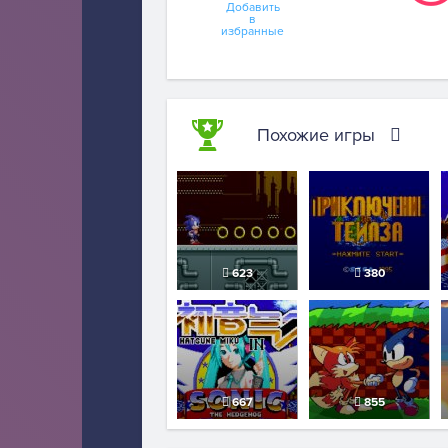
Добавить
в
избранные
Похожие игры
623
380
667
855