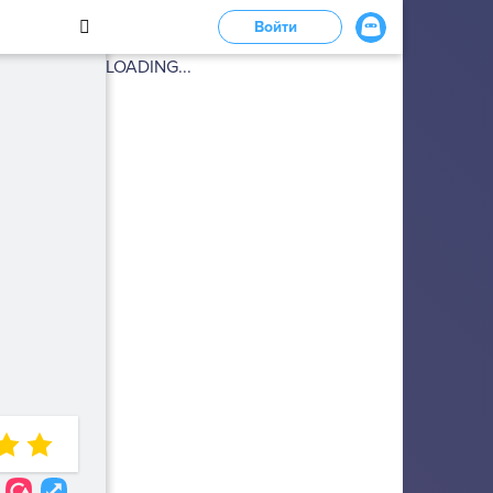
Войти
LOADING...
6