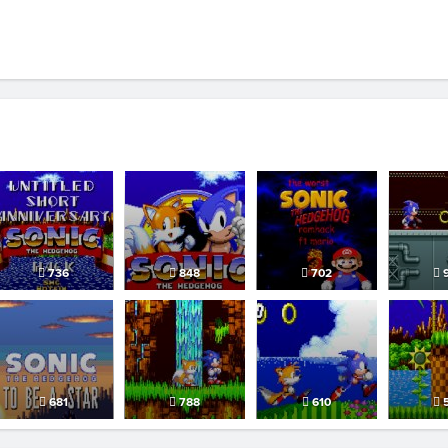
736
848
702
9
681
788
610
5