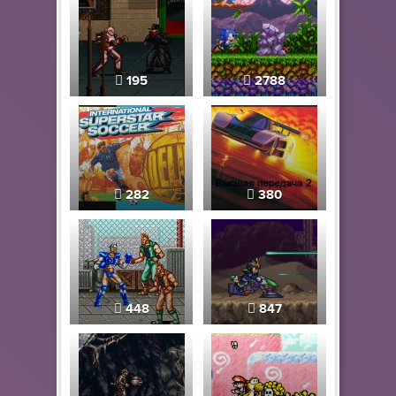
195
2788
282
380
448
847