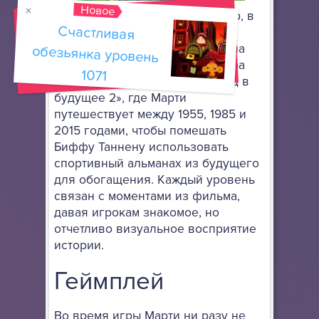
Новое
Перед вами это 2Д платформер, в
Счастливая
обезьянка уровень
котором игроки берут на себя
управление Марти Макфлаем на
его культовом ховерборде. Игра
1071
следует сюжету фильма «Назад в
будущее 2», где Марти
путешествует между 1955, 1985 и
2015 годами, чтобы помешать
Биффу Таннену использовать
спортивный альманах из будущего
для обогащения. Каждый уровень
связан с моментами из фильма,
давая игрокам знакомое, но
отчетливо визуальное восприятие
истории.
Геймплей
Во время игры Марти ни разу не