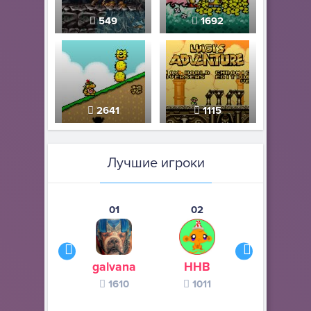
549
1692
2641
1115
Лучшие игроки
01
02
03
galvana
ННВ
s245s
1610
1011
370