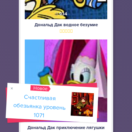
934
Дональд Дак водное безумие
Новое
Счастливая
обезьянка уровень
1071
924
Дональд Дак приключение лягушки