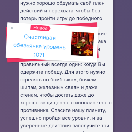
нужно хорошо обдумать свой план
действий и перехвата, чтобы без
потерь пройти игру до победного
конца. Осмотрите внимательно
Новое
локацию, найдите уязвимые тонкие
Счастливая
обезьянка уровень
места, а затем пусть начнется атака
под Вашим руководством. Среди
1071
множества вариантов развития
правильный всегда один: когда Вы
одержите победу. Для этого нужно
стрелять по бомбочкам, бочкам,
шипам, железным сваям и даже
стенам, чтобы достать даже до
хорошо защищенного инопланетного
противника. Спасите нашу планету,
успешно пройдя все уровни, и за
уверенные действия заполучите три