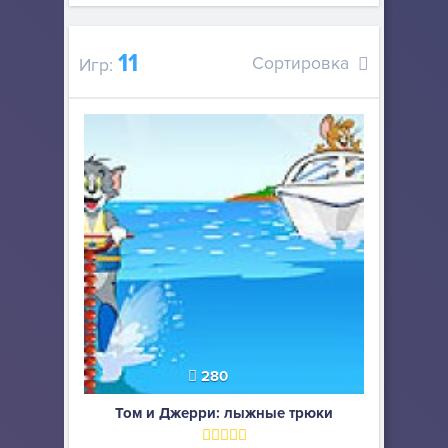
11
Сортировка
Игр:
280
Том и Джерри: лыжные трюки