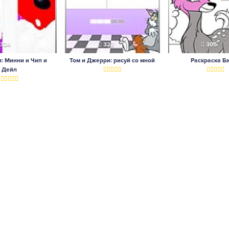
324
322
305
: Минни и Чип и
Том и Джерри: рисуй со мной
Раскраска Б
Дейл