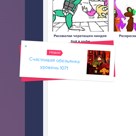
355
Рисовалки черепашек ниндзя:
Раскраски
бой в кафе
Новое
Счастливая обезьянка
уровень 1071