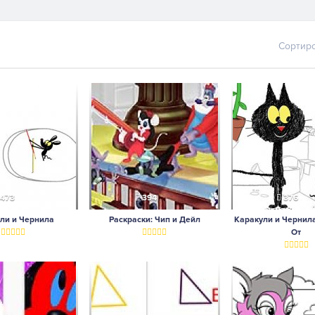
Сортир
473
394
376
ли и Чернила
Раскраски: Чип и Дейл
Каракули и Чернил
От