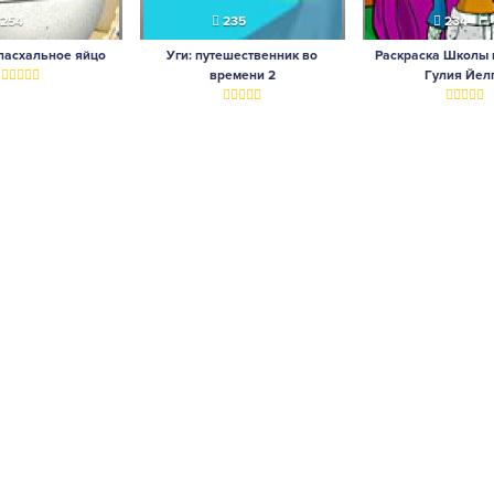
254
235
234
пасхальное яйцо
Уги: путешественник во
Раскраска Школы 
времени 2
Гулия Йел