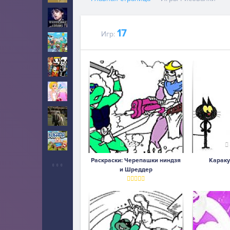
Уэнсдей
10
17
Игр:
Тока Бока
5
Инди
5
Свадьба
2
Выживание
6
Когама
2
1014
Раскраски: Черепашки ниндзя
Караку
и Шреддер