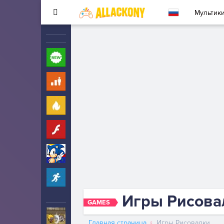
Мультик
Новые
260
Для детей
10
Популярные
260
Флеш
33
Соник
323
Прохождение
2342
Игры Рисова
GAMES
Ударный отряд котят
5
Главная страница
Игры Рисовалки