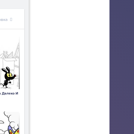
овка
а Далеко И