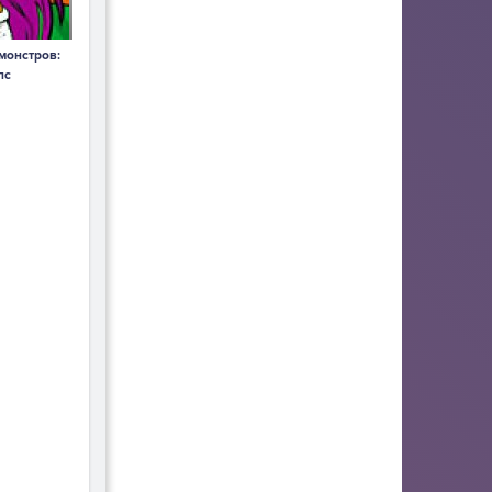
монстров:
пс