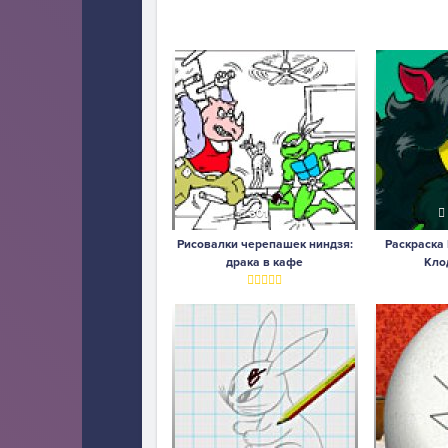
301
Рисовалки черепашек ниндзя:
Раскраска
драка в кафе
Кло