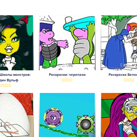
274
270
257
 Школы монстров:
Раскраски: черепахи
Раскраска Бело
дин Вульф