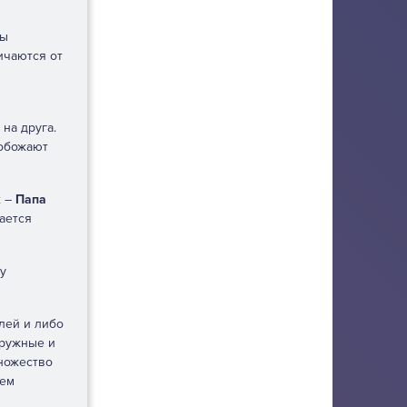
мы
ичаются от
на друга.
 обожают
х –
Папа
ается
у
лей и либо
дружные и
множество
сем