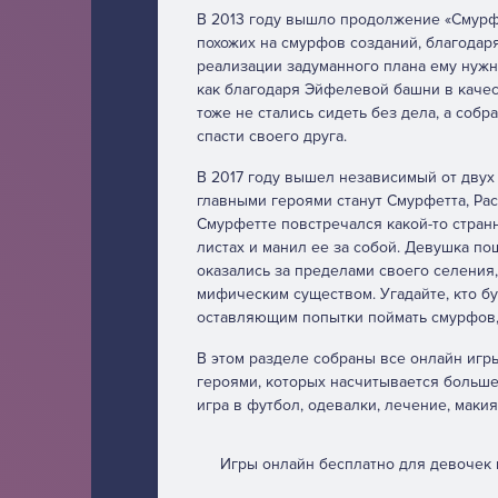
В 2013 году вышло продолжение «Смурфи
похожих на смурфов созданий, благодар
реализации задуманного плана ему нужна
как благодаря Эйфелевой башни в качес
тоже не стались сидеть без дела, а соб
спасти своего друга.
В 2017 году вышел независимый от двух
главными героями станут Смурфетта, Раст
Смурфетте повстречался какой-то стран
листах и манил ее за собой. Девушка пош
оказались за пределами своего селения
мифическим существом. Угадайте, кто бу
оставляющим попытки поймать смурфов, 
В этом разделе собраны все онлайн игр
героями, которых насчитывается больше 
игра в футбол, одевалки, лечение, макия
Игры онлайн бесплатно для девочек 