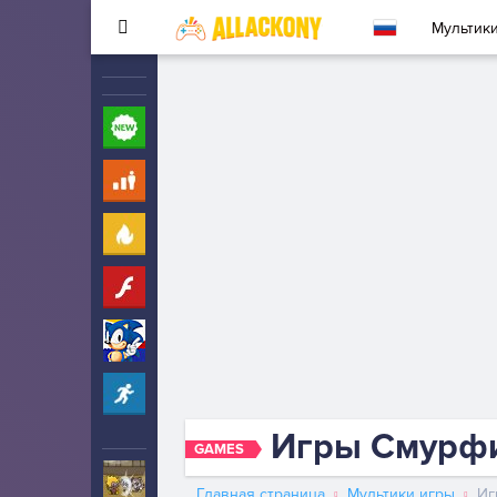
Мультик
Новые
260
Для детей
10
Популярные
260
Флеш
33
Соник
323
Прохождение
2342
Игры Смурф
GAMES
Ударный отряд котят
5
Главная страница
Мультики игры
Иг