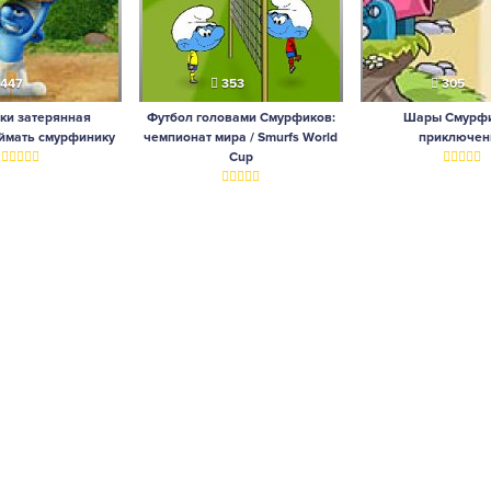
447
353
305
ки затерянная
Футбол головами Смурфиков:
Шары Смурфи
ймать смурфинику
чемпионат мира / Smurfs World
приключен
Cup