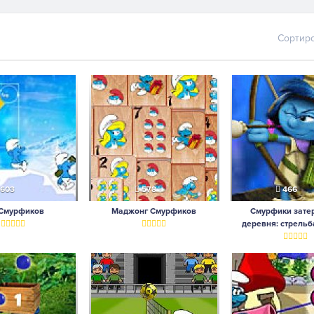
Сортир
603
578
466
 Смурфиков
Маджонг Смурфиков
Смурфики зате
деревня: стрельб