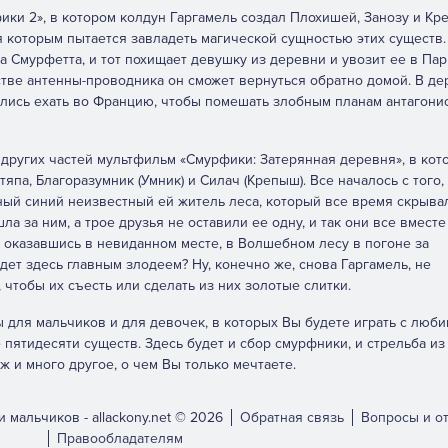
ки 2», в котором колдун Гаргамель создал Плохишей, Занозу и Кр
я которым пытается завладеть магической сущностью этих существ.
 Смурфетта, и тот похищает девушку из деревни и увозит ее в Пар
тве антенны-проводника он сможет вернуться обратно домой. В де
рались ехать во Францию, чтобы помешать злобным планам антагонис
 других частей мультфильм «Смурфики: Затерянная деревня», в кот
япа, Благоразумник (Умник) и Силач (Крепыш). Все началось с того,
ный синий неизвестный ей житель леса, который все время скрыва
ла за ним, а трое друзья не оставили ее одну, и так они все вместе
, оказавшись в невиданном месте, в Волшебном лесу в погоне за
дет здесь главным злодеем? Ну, конечно же, снова Гаргамель, не
чтобы их съесть или сделать из них золотые слитки.
ы для мальчиков и для девочек, в которых Вы будете играть с люб
пятидесяти существ. Здесь будет и сбор смурфники, и стрельба из 
ж и много другое, о чем Вы только мечтаете.
и мальчиков -
allackony.net © 2026
Обратная связь
Вопросы и о
Правообладателям