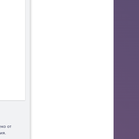
еко от
ия.