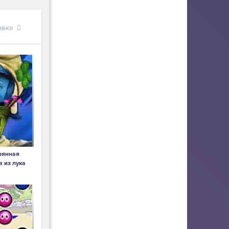
овка
рянная
а из лука