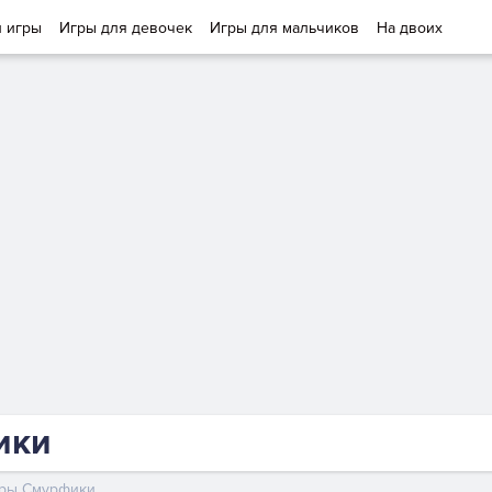
и игры
Игры для девочек
Игры для мальчиков
На двоих
ики
ры Смурфики