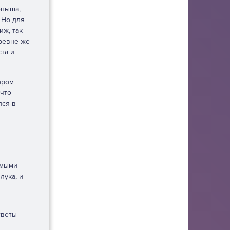
епыша,
 Но для
иж, так
ревне же
та и
ором
 что
лся в
имыми
лука, и
тветы