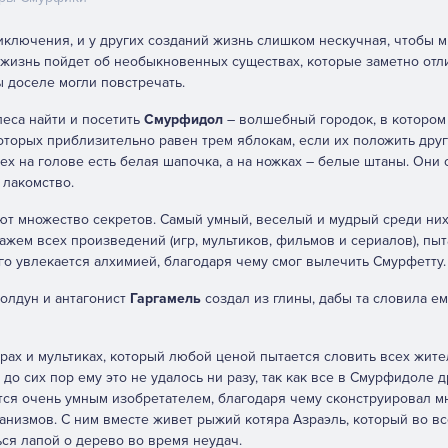
иключения, и у других созданий жизнь слишком нескучная, чтобы 
 жизнь пойдет об необыкновенных существах, которые заметно отл
 доселе могли повстречать.
еса найти и посетить
Смурфидол
– волшебный городок, в котором
оторых приблизительно равен трем яблокам, если их положить друг 
сех на голове есть белая шапочка, а на ножках – белые штаны. Они
 лакомство.
ют множество секретов. Самый умный, веселый и мудрый среди ни
ажем всех произведений (игр, мультиков, фильмов и сериалов), пыт
о увлекается алхимией, благодаря чему смог вылечить Смурфетту.
колдун и антагонист
Гаргамель
создал из глины, дабы та словила ем
рах и мультиках, который любой ценой пытается словить всех жите
о до сих пор ему это не удалось ни разу, так как все в Смурфидоле 
ется очень умным изобретателем, благодаря чему сконструировал 
анизмов. С ним вместе живет рыжий котяра Азраэль, который во в
ься лапой о дерево во время неудач.