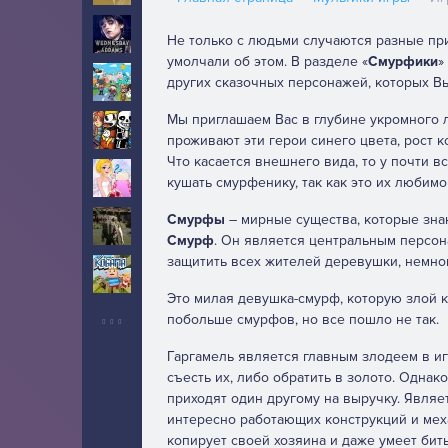
Уэнсдей
10
Не только с людьми случаются разные пр
умолчали об этом. В разделе «
Смурфики
»
Тока Бока
других сказочных персонажей, которых Вы
5
Мы приглашаем Вас в глубине укромного л
Инди
5
проживают эти герои синего цвета, рост к
Что касается внешнего вида, то у почти в
Свадьба
2
кушать смурфенику, так как это их любимо
Смурфы
– мирные существа, которые зна
Выживание
6
Смурф
. Он является центральным персон
защитить всех жителей деревушки, немног
Когама
2
Это милая девушка-смурф, которую злой 
побольше смурфов, но все пошло не так.
Гаргамель является главным злодеем в иг
съесть их, либо обратить в золото. Однак
приходят один другому на выручку. Явля
интересно работающих конструкций и мех
копирует своей хозяина и даже умеет бит