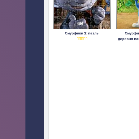
466
Смурфики 2: пазлы
Смурфи
деревня по