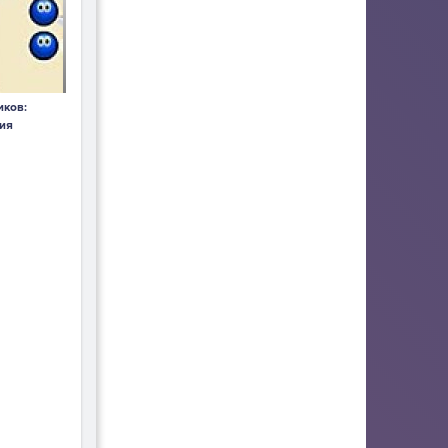
ков:
ия