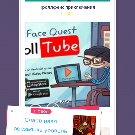
Троллфейс приключения
1675
Новое
Троллфейс квест 6 видео мемы
Счастливая
обезьянка уровень