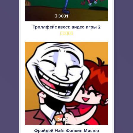
3031
Троллфейс квест: видео игры 2
2662
Фрайдей Найт Фанкин Мистер