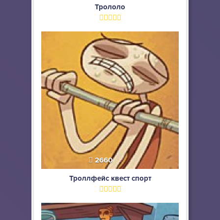
Трололо
2660
Троллфейс квест спорт