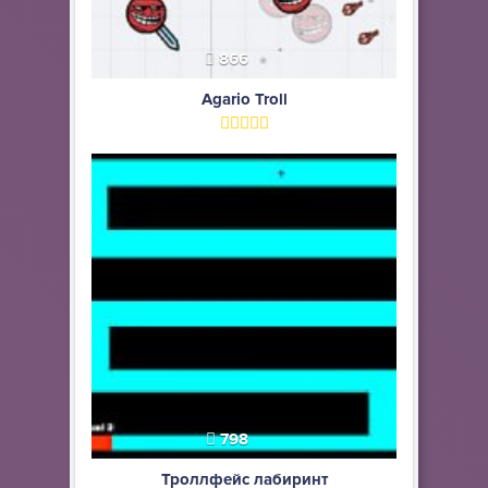
866
Agario Troll
798
Троллфейс лабиринт