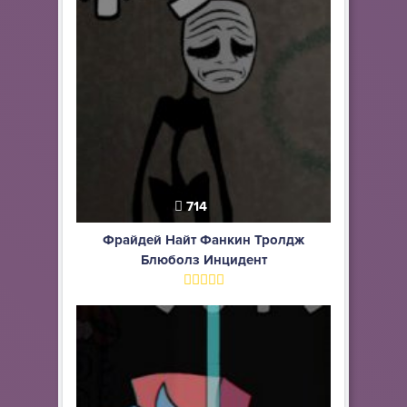
714
Фрайдей Найт Фанкин Тролдж
Блюболз Инцидент