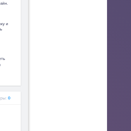
айн.
пку и
ь
ы
еть
ы
ры:
0