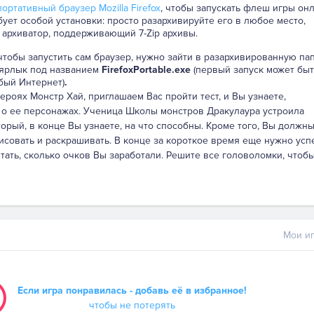
ортативный браузер Mozilla Firefox
, чтобы запускать флеш игры онл
бует особой установки: просто разархивируйте его в любое место,
 архиватор, поддерживающий 7-Zip архивы.
 чтобы запустить сам браузер, нужно зайти в разархивированную па
 ярлык под названием
FirefoxPortable.exe
(первый запуск может быт
бый Интернет)
.
ероях Монстр Хай, приглашаем Вас пройти тест, и Вы узнаете,
о ее персонажах. Ученица Школы монстров Дракулаура устроила
орый, в конце Вы узнаете, на что способны. Кроме того, Вы должн
совать и раскрашивать. В конце за короткое время еще нужно усп
итать, сколько очков Вы заработали. Решите все головоломки, чтоб
Мои иг
Если игра понравилась - добавь её в избранное!
чтобы не потерять