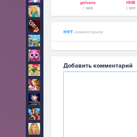
galvana
ННВ
1610
1011
Стрижки
26
Тату
34
нет
комментариев
Тока Бока
5
Тото
5
Добавить комментарий
Уборка
30
Уход за малышами
46
Уэнсдей
10
Феи
2
Ханна Монтана
6