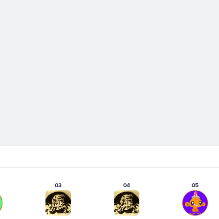
03
04
05