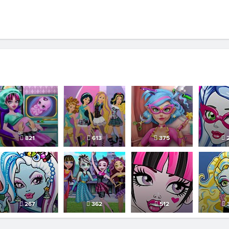
821
613
375
2
267
362
512