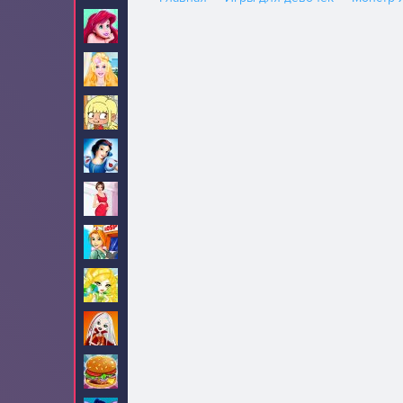
Ариэль
82
Барби
705
Безделье
84
Белоснежка
34
Беременные
32
Больница
9
Братц
16
Братцзиллаз
5
Бургеры
3