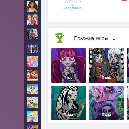
Добавить
в
Моана
81
избранные
Мода
12
Монстр Хай
346
Похожие игры
Наследники
48
Новые для девочек
65
Обслуживание
92
477
853
Одевалки
619
Папа Луи
32
330
599
Полли Покет
8