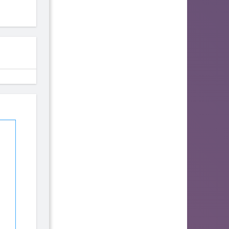
fhjwsefse46556
zurogieva
PORIDZH
142
140
134