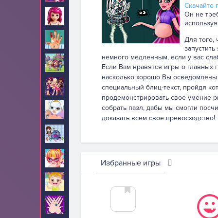
Скачайте п
Он не тре
Лего Френдс
4
используя
Лечить
Для того,
87
запустить
немного медленным, если у вас сла
Литтл Чармерс
10
Если Вам нравятся игры о главных г
насколько хорошо Вы осведомлены 
Лолирок
5
специальный блиц-текст, пройдя кот
продемонстрировать свое умение ри
собрать пазл, дабы мы смогли посч
Макияж
234
доказать всем свое превосходство!
Маленький
10
зоомагазин
Малышка Барби
67
Избранные игры
Малышка Хейзел
210
Маникюр
24