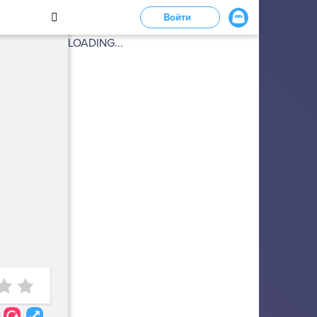
Войти
LOADING...
3