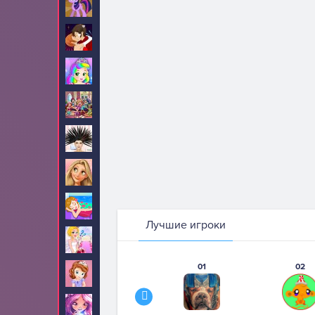
Пони
199
Поцелуи
52
Принцесса Джульетта
34
Принцессы Диснея
1515
Прически
84
Рапунцель
190
Салон красоты
12
Лучшие игроки
Свадьба
2
01
02
София Прекрасная
74
Стар Дарлингс
13