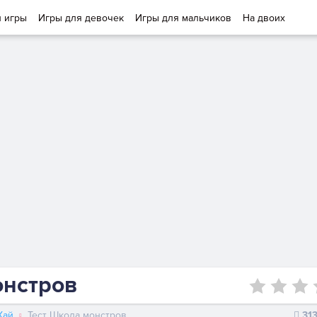
и игры
Игры для девочек
Игры для мальчиков
На двоих
онстров
Хай
Тест Школа монстров
31