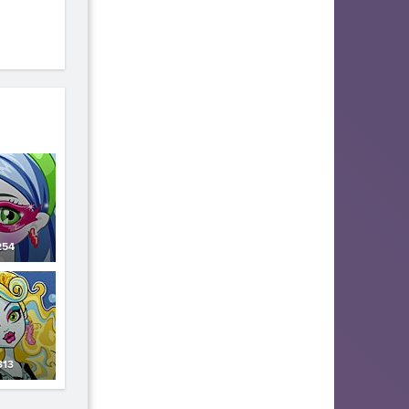
54
313