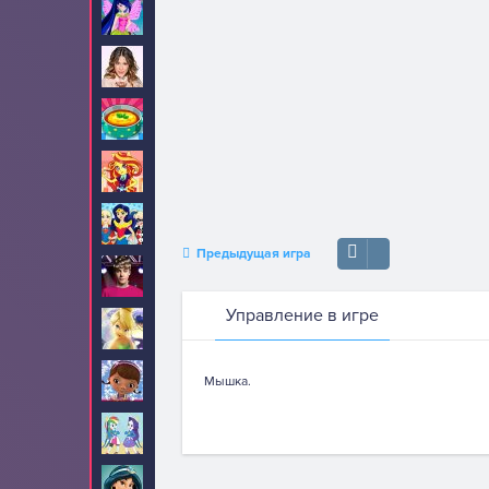
Винкс
47
Виолетта
8
Готовим еду
248
Девушки Эквестрии
70
Девушки супергерои
23
Предыдущая игра
Джастин Бибер
22
Управление в игре
Динь Динь
23
Доктор Плюшева
19
Мышка.
Дружба это чудо
25
Жасмин
8