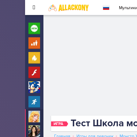
Мультик
Новые
260
Для детей
10
Популярные
260
Флеш
33
Соник
323
Прохождение
2342
Аврора
29
Тест Школа м
ИГРА
АйКарли
6
Главная
Игры для девочек
Монстр 