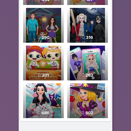
290
316
201
262
686
802