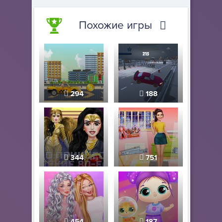
Похожие игры
294
188
344
751
454
187