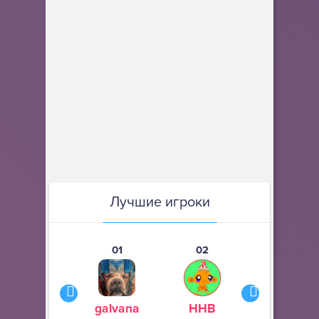
Лучшие игроки
01
02
03
galvana
ННВ
s245s