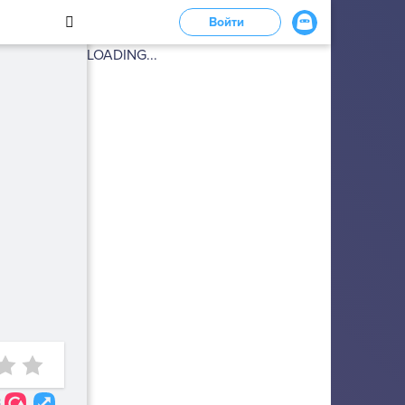
Войти
LOADING...
3