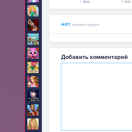
1610
1011
Стрижки
26
нет
комментариев
Тату
34
Тока Бока
5
Тото
5
Добавить комментарий
Уборка
30
Уход за малышами
46
Уэнсдей
10
Феи
2
Ханна Монтана
6