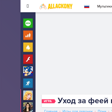
Мультик
Новые
260
Для детей
10
Популярные
260
Флеш
33
Соник
323
Прохождение
2342
Аврора
29
Уход за феей
ИГРА
АйКарли
6
Главная
Игры для девочек
Пони