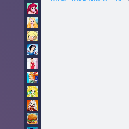
Ариэль
82
Барби
705
Безделье
84
Белоснежка
34
Беременные
32
Больница
9
Братц
16
Братцзиллаз
5
Бургеры
3