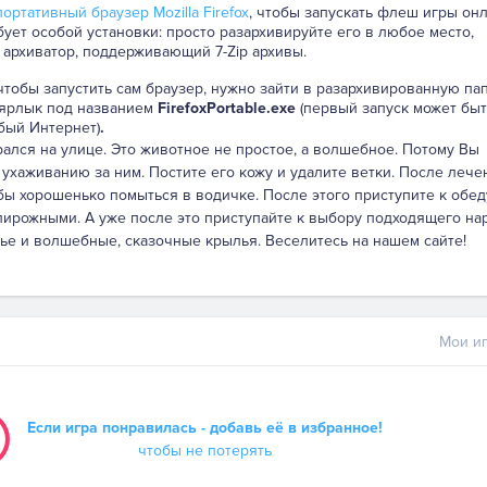
ортативный браузер Mozilla Firefox
, чтобы запускать флеш игры онл
бует особой установки: просто разархивируйте его в любое место,
 архиватор, поддерживающий 7-Zip архивы.
 чтобы запустить сам браузер, нужно зайти в разархивированную па
 ярлык под названием
FirefoxPortable.exe
(первый запуск может быт
бый Интернет)
.
рался на улице. Это животное не простое, а волшебное. Потому Вы
ухаживанию за ним. Постите его кожу и удалите ветки. После лече
бы хорошенько помыться в водичке. После этого приступите к обед
ирожными. А уже после это приступайте к выбору подходящего на
ье и волшебные, сказочные крылья. Веселитесь на нашем сайте!
Мои иг
Если игра понравилась - добавь её в избранное!
чтобы не потерять