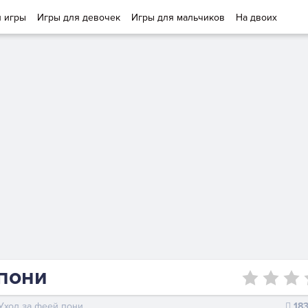
и игры
Игры для девочек
Игры для мальчиков
На двоих
 пони
Уход за феей пони
18