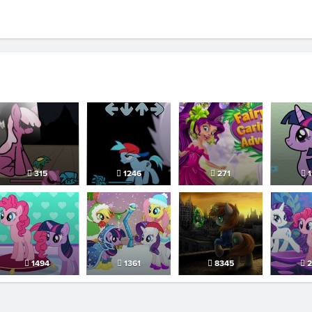
315
1246
271
1
1494
1361
8345
2