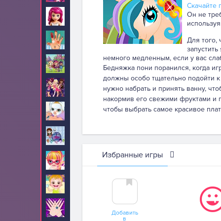
Скачайте п
Он не тре
Лего Френдс
4
используя
Лечить
Для того,
87
запустить
немного медленным, если у вас сла
Литтл Чармерс
10
Бедняжка пони поранился, когда иг
должны особо тщательно подойти к 
Лолирок
5
нужно набрать и принять ванну, что
накормив его свежими фруктами и п
чтобы выбрать самое красивое плат
Макияж
234
Маленький
10
зоомагазин
Избранные игры
Малышка Барби
67
Малышка Хейзел
210
Маникюр
24
Добавить
в