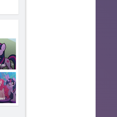
126
861