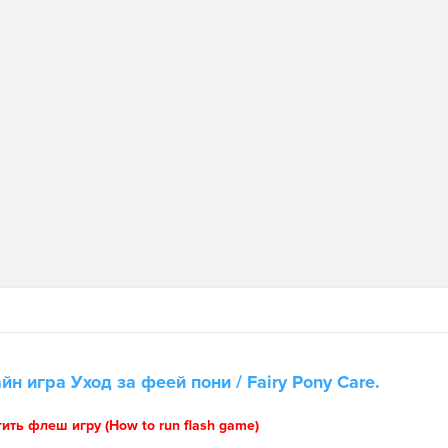
айн игра
Уход за феей пони
/ Fairy Pony Care.
тить флеш игру (How to run flash game)