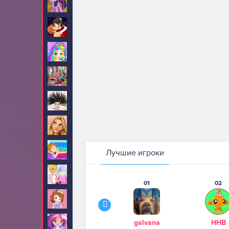
Пони
199
Поцелуи
52
Принцесса Джульетта
34
Принцессы Диснея
1515
Прически
84
Рапунцель
190
Салон красоты
12
Лучшие игроки
Свадьба
2
01
02
София Прекрасная
74
galvana
ННВ
Стар Дарлингс
13