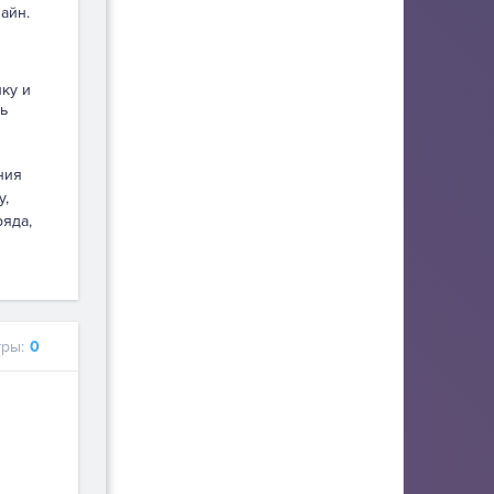
айн.
пку и
ь
ния
у,
ряда,
ры:
0