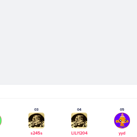
03
04
05
s245s
LlLl1204
yyd