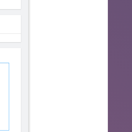
142
140
134