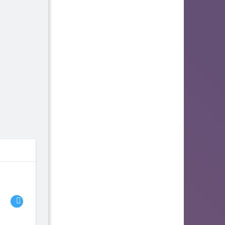
06
07
08
fhjwsefse46556
zurogieva
PORIDZH