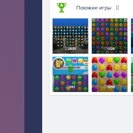
Похожие игры
2835
1326
397
1290