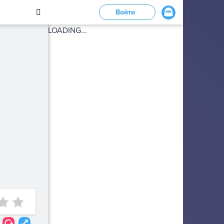
Войти
LOADING...
7