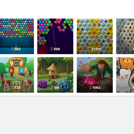
983
558
22159
7
528
581
1092
8