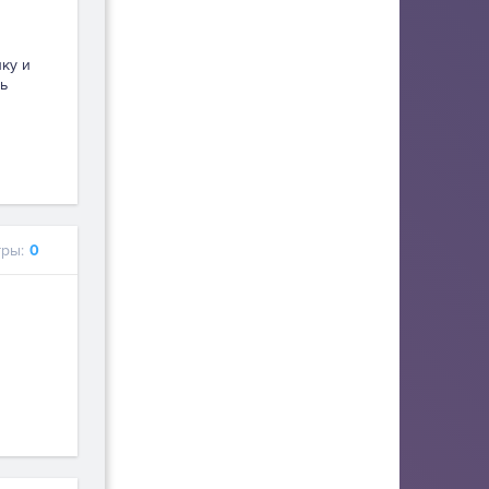
пку и
ь
ры:
0