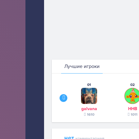
Лучшие игроки
01
02
galvana
ННВ
1610
1011
нет
комментариев