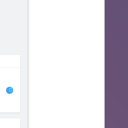
06
07
08
fhjwsefse46556
zurogieva
PORIDZH
142
140
134