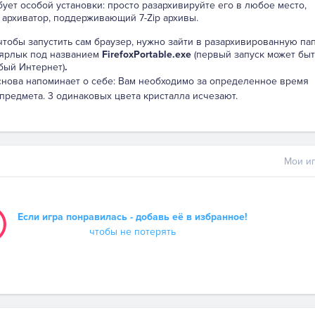
бует особой установки: просто разархивируйте его в любое место,
 архиватор, поддерживающий 7-Zip архивы.
 чтобы запустить сам браузер, нужно зайти в разархивированную па
 ярлык под названием
FirefoxPortable.exe
(первый запуск может быт
бый Интернет)
.
снова напоминает о себе: Вам необходимо за определенное время
предмета. 3 одинаковых цвета кристалла исчезают.
Мои иг
Если игра понравилась - добавь её в избранное!
чтобы не потерять