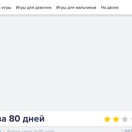
и игры
Игры для девочек
Игры для мальчиков
На двоих
за 80 дней
и
Вокруг света за 80 дней
99