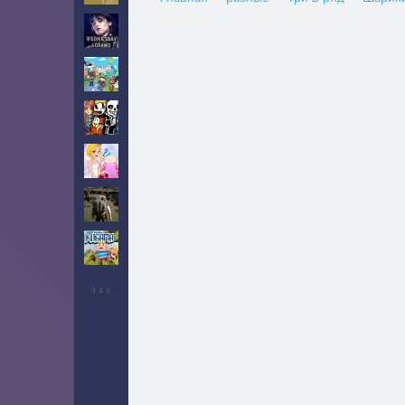
Уэнсдей
10
Тока Бока
5
Инди
5
Свадьба
2
Выживание
6
Когама
2