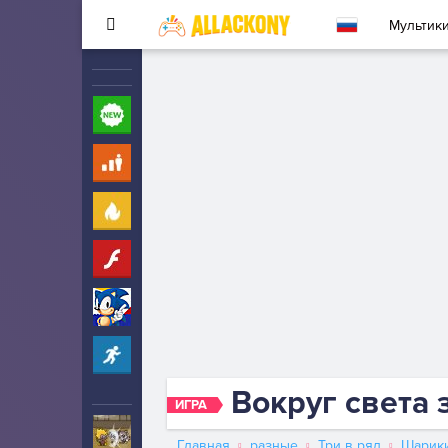
Мультик
Новые
260
Для детей
10
Популярные
260
Флеш
33
Соник
323
Прохождение
2342
Вокруг света 
ИГРА
Ударный отряд котят
5
Главная
разные
Три в ряд
Шарик