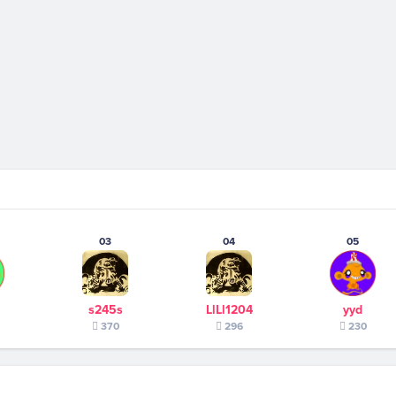
03
04
05
s245s
LlLl1204
yyd
370
296
230