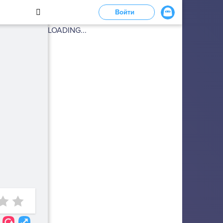
Войти
LOADING...
6