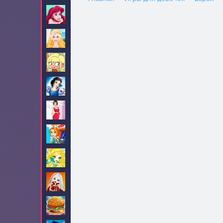
Ариэль
82
Барби
705
Безделье
84
Белоснежка
34
Беременные
32
Больница
9
Братц
16
Братцзиллаз
5
Бургеры
3