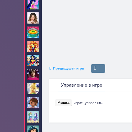
Винкс
47
Виолетта
8
Готовим еду
248
Девушки Эквестрии
70
Девушки супергерои
23
Предыдущая игра
Джастин Бибер
22
Управление в игре
Динь Динь
23
Доктор Плюшева
Мышка
19
играть,управлять.
Дружба это чудо
25
Жасмин
8