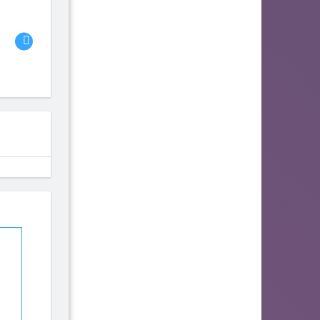
06
07
08
fhjwsefse46556
zurogieva
PORIDZH
142
140
134