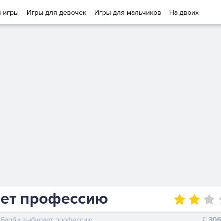
и игры
Игры для девочек
Игры для мальчиков
На двоих
ает профессию
Барби выбирает профессию
30