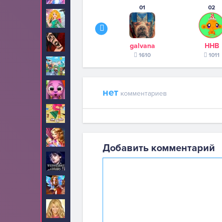
01
02
Стрижки
26
Тату
34
galvana
ННВ
1610
1011
Тока Бока
5
Тото
5
нет
комментариев
Уборка
30
Уход за малышами
46
Добавить комментарий
Уэнсдей
10
Феи
2
Ханна Монтана
6