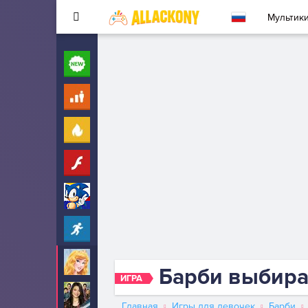
Мультик
Новые
260
Для детей
10
Популярные
260
Флеш
33
Соник
323
Прохождение
2342
Аврора
29
Барби выбир
ИГРА
АйКарли
6
Главная
Игры для девочек
Барби