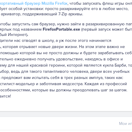
ортативный браузер Mozilla Firefox
, чтобы запускать флеш игры онл
бует особой установки: просто разархивируйте его в любое место,
 архиватор, поддерживающий 7-Zip архивы.
 чтобы запустить сам браузер, нужно зайти в разархивированную па
 ярлык под названием
FirefoxPortable.exe
(первый запуск может быт
бый Интернет)
.
дители нас отводят в школу, а уж после этого начинается
, которая отрывает новые двери жизни. На этом этапе важно не
 помощью которой вы не просто должны и будете зарабатывать себ
ательно ежедневно получать удовольствие, находясь в офисе и
му для нашей красивой героини, которой является кукла Барби, т
бор, ведь для такого талантливого человека, двери всех учебных
предложит вам испытать себя в трех разных амплуа, таких как:
стилист-модельер и заботливая медсестра. Каждая из профессий
особенностями, которые вы должны преодолевать шаг за шагом.
вится!
Мои иг