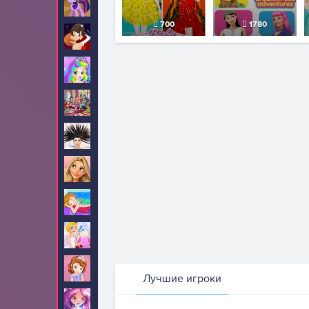
Пони
199
700
1780
Поцелуи
52
Принцесса Джульетта
34
Принцессы Диснея
1515
Прически
84
Рапунцель
190
Салон красоты
12
Свадьба
2
София Прекрасная
74
Лучшие игроки
Стар Дарлингс
13