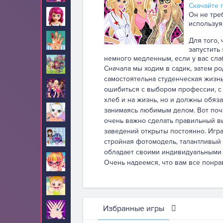
Скачайте п
Он не тре
Лего Френдс
4
используя
Лечить
Для того,
87
запустить
немного медленным, если у вас сла
Литтл Чармерс
10
Сначала мы ходим в садик, затем ро
самостоятельна студенческая жизнь
Лолирок
5
ошибиться с выбором профессии, с
хлеб и на жизнь, но и должны обяз
занимаясь любимым делом. Вот поче
Макияж
234
очень важно сделать правильный вы
заведений открыты постоянно. Игра 
Маленький
10
стройная фотомодель, талантливый 
зоомагазин
обладает своими индивидуальными 
Малышка Барби
67
Очень надеемся, что вам все понра
Малышка Хейзел
210
Избранные игры
Маникюр
24