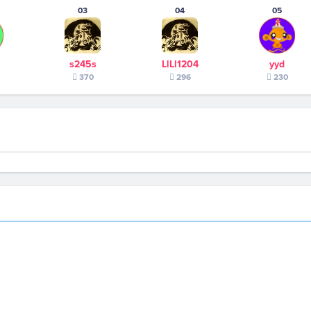
03
04
05
s245s
LlLl1204
yyd
370
296
230