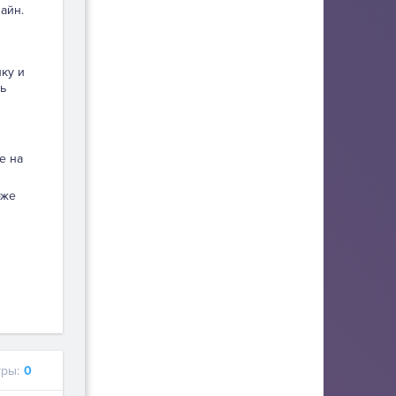
айн.
пку и
ь
е на
оже
ры:
0