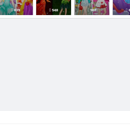
839
548
907
8