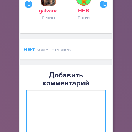
galvana
ННВ
s245s
1610
1011
370
нет
комментариев
Добавить
комментарий