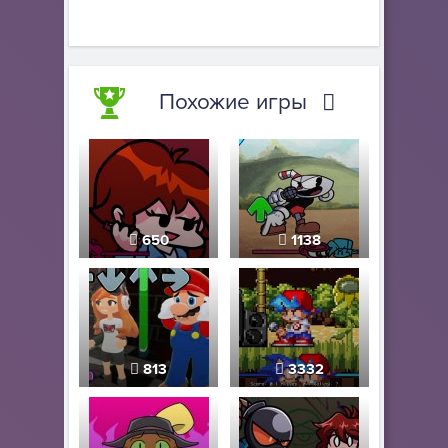
Похожие игры
650
1138
813
3332