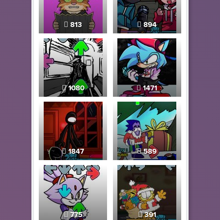
813
894
1080
1471
1847
589
775
391