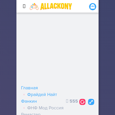
Главная
Фрайдей Найт
Фанкин
555
ФНФ Мод Россия
Ремастер