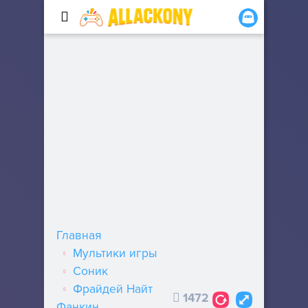
Главная
Мультики игры
Соник
Фрайдей Найт
1472
Фанкин