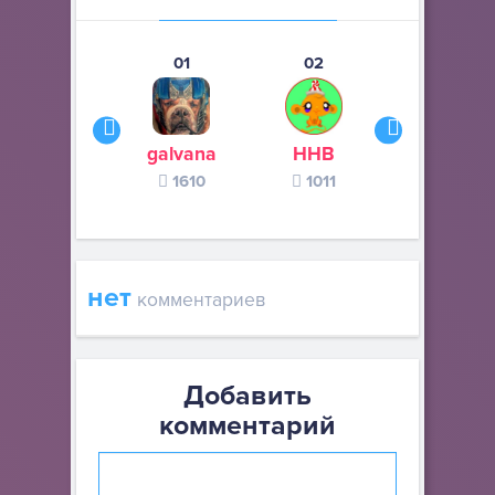
01
02
03
galvana
ННВ
s245s
1610
1011
370
нет
комментариев
Добавить
комментарий