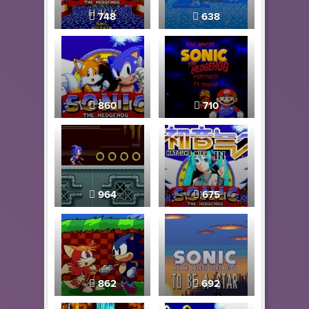
748
638
860
710
964
675
862
692